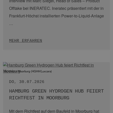
TZERKLÄRUNG
NEWS
e-SAF-Produktionsnalage von INERATEC in Fankfurt-Höchst. Credit: Ineratec
DI, 04.08.2026
NEUE MASSSTÄBE IN DER I
NDUSTRIELLEN E‑SAF-PRODUKTION
Interview mit Marc Siegel, Head of Sales – Product
Offtake bei INERATEC.
Ineratec präsentiert mit der in
Frankfurt‑Höchst installierten Power‑to‑Liquid-Anlage