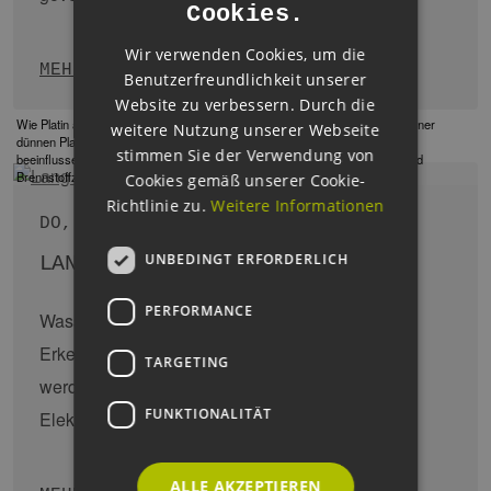
MEHR ERFAHREN
Cookies.
GERMAN
Wir verwenden Cookies, um die
Benutzerfreundlichkeit unserer
Website zu verbessern. Durch die
Credit DNV
weitere Nutzung unserer Webseite
stimmen Sie der Verwendung von
DO, 25.06.2026
Cookies gemäß unserer Cookie-
BEYOND THE REPORT: ENABLING
Richtlinie zu.
Weitere Informationen
HYDROGEN GROWTH
UNBEDINGT ERFORDERLICH
A focused look at what is driving real-world
PERFORMANCE
deployment.
Hydrogen and its derivatives can only
become a commercial reality if industry and
TARGETING
governments act …
FUNKTIONALITÄT
MEHR ERFAHREN
ALLE AKZEPTIEREN