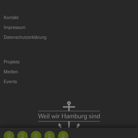
den Sitzungsst
beizubehalten
WASSERSTOFF HAMBURG @ EEHH
Wexstraße 7
20355 Hamburg
Telefon:
+49 (0) 40 69 45 73 - 0
Telefax:
+49 (0) 40 69 45 73 - 29
E-Mail:
info@eehh.de
Einstellungen: Privatsphäre
Kontakt
Impressum