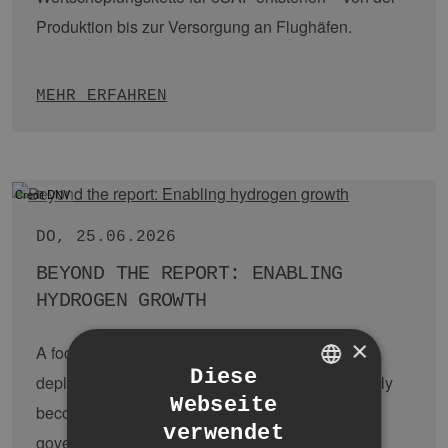
MEHR ERFAHREN
Credit: MB Energy/Zaffra
DO, 25.06.2026
MB ENERGY UND ZAFFRA VEREINBAREN
STRATEGISCHE PARTNERSCHAFT …
Mit dieser Partnerschaft könnte eine durchgängige
×
Wertschöpfungskette für eSAF entstehen – von der
Diese
Produktion bis zur Versorgung an Flughäfen.
Webseite
GERMAN
verwendet
ENGLISH