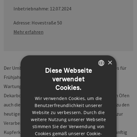
Inbetriebnahme: 12.07.2024
Adresse: Hovestraße 50
Mehr erfahren
×
Der Umbau im Hamburger Werk erfolgt im Rahmen des für
Diese Webseite
Frühjahr 2024 angesetzten turnusmäßigen
verwendet
GERMAN
Wartungsstillstands des Werks. Zusätzlich zur
Cookies.
ENGLISH
Dekarbonisierung der Produktion verbessern die neuen Öfen
Wir verwenden Cookies, um die
GERMAN
auch die Flexibilität der Prozessführung: Im Vergleich zu den
Benutzerfreundlichkeit unserer
Website zu verbessern. Durch die
heutigen Anlagen befähigt die neue Ofentechnologie zur
weitere Nutzung unserer Webseite
Verarbeitung komplexerer metallhaltiger
stimmen Sie der Verwendung von
Kupferkonzentrate. So kann Aurubis in Deutschland künftig
Cookies gemäß unserer Cookie-