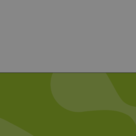
g und die Kontoverwaltung.
 auf der PHP-Sprache
um Verwalten von
erweise handelt es sich
, wie sie verwendet wird,
ist jedoch die
r zwischen den Seiten.
er-Site-Anforderungen
 legitime Anfragen von der
 verwendet, um die
u speichern. Das Cookie-
ß funktionieren.
chen und Bots zu
, um gültige Berichte über