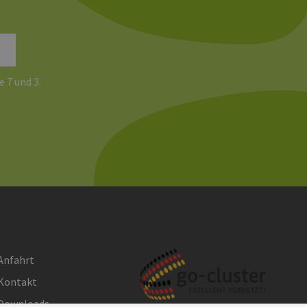
ites verwendet.
chern, um sicherzustellen,
onsistent sind. Es kann
site interagiert, alle
ltung helfen.
rknüpft. Dies ist eine
e 7 und 3.
 Analysedienstes von
enutzer zu unterscheiden,
wiesen wird. Es ist in
ird zur Berechnung von
Analyseberichte
 den Sitzungsstatus
Anfahrt
Kontakt
Downloads