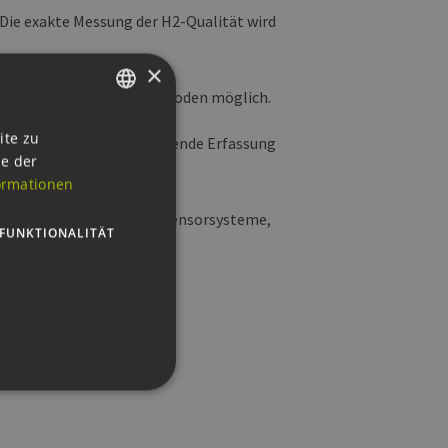
Die exakte Messung der H2-Qualität wird
×
hochkomplexen Analysemethoden möglich.
GERMAN
ite zu
nelle, präzise und umfassende Erfassung
ie der
ENGLISH
ormationen
GERMAN
toren, Gasextraktoren, Sensorsysteme,
FUNKTIONALITÄT
ngsdienstleistungen.