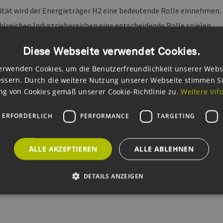
ität wird der Energieträger H2 eine bedeutende Rolle einnehmen. 
ahlreichen Industriebereichen eine entscheidende Rolle spielen.
 eine präzise Online-Messung der Wasserstoffreinheit nur mit 
Diese Webseite verwendet Cookies.
erwenden Cookies, um die Benutzerfreundlichkeit unserer Webs
hX GmbH bietet mit dem PA501 Analyzer eine kostengünstige, sch
ssern. Durch die weitere Nutzung unserer Webseite stimmen S
ität an, der die H2-Reinheit bis zu 99,999% darstellen kann.
g von Cookies gemäß unserer Cookie-Richtlinie zu.
Weitere Inf
naus umfasst das Produktportfolio des Unternehmens Gasanalysa
 ERFORDERLICH
PERFORMANCE
TARGETING
rsysteme, Druckregelgeräte, HMI-Eingabesysteme und Entwicklu
ALLE AKZEPTIEREN
ALLE ABLEHNEN
kt
Website
DETAILS ANZEIGEN
Unbedingt erforderlich
Performance
Targeting
Funktionalität