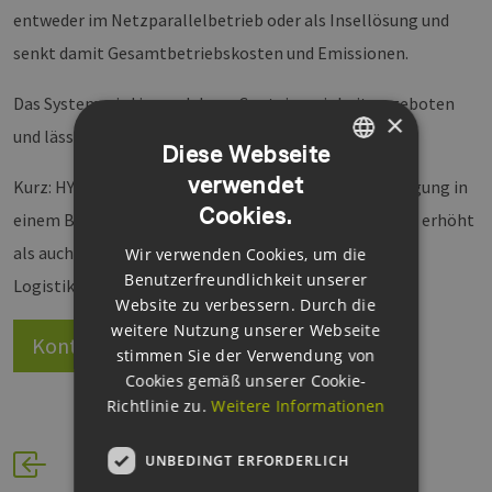
entweder im Netzparallelbetrieb oder als Insellösung und
senkt damit Gesamtbetriebskosten und Emissionen.
Das System wird in modularer Containereinheit angeboten
×
und lässt sich leicht installieren (Plug-and-Play).
Diese Webseite
verwendet
GERMAN
Kurz: HY.AIR verbindet Brandschutz und Energieerzeugung in
Cookies.
einem Brennstoffzellensystem, das sowohl Sicherheit erhöht
ENGLISH
als auch Effizienz und Nachhaltigkeit in den Bereichen
Wir verwenden Cookies, um die
GERMAN
Benutzerfreundlichkeit unserer
Logistik, Rechenzentren und Lagern fördert.
Website zu verbessern. Durch die
weitere Nutzung unserer Webseite
Kontakt
Website
stimmen Sie der Verwendung von
Cookies gemäß unserer Cookie-
Richtlinie zu.
Weitere Informationen
UNBEDINGT ERFORDERLICH