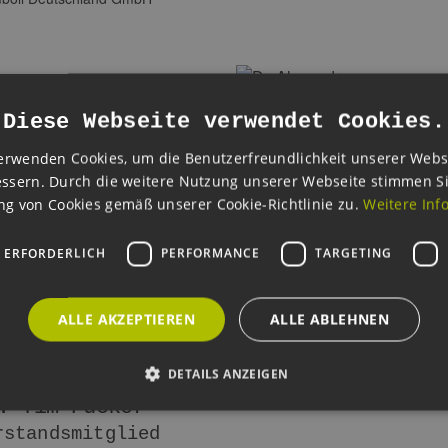
ied
Diese Webseite verwendet Cookies.
© Luxcara
erwenden Cookies, um die Benutzerfreundlichkeit unserer Webs
ssern. Durch die weitere Nutzung unserer Webseite stimmen S
g von Cookies gemäß unserer Cookie-Richtlinie zu.
Weitere Inf
els
rstandsmitglied
 ERFORDERLICH
PERFORMANCE
TARGETING
fwirtschaft
 Energy Holding GmbH & Co.
ALLE AKZEPTIEREN
ALLE ABLEHNEN
© STUDIOLINE PHOTOGRAPHY
DETAILS ANZEIGEN
. Tim Pucker
rstandsmitglied