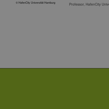
© HafenCity Universität Hamburg
Professor, HafenCity Uni
Unbedingt erforderliche Co
Ohne die unbedingt erforde
Pr
Name
D
PHPSESSID
PH
ww
en
ha
csrf_https-
ww
contao_csrf_token
en
ha
Google Privacy Poli
CookieScriptConsent
Co
ww
en
ha
__cf_bm
Cl
.v
Name
Provider / Do