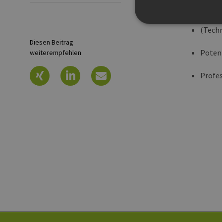
Nutzwe
(Techn
Diesen Beitrag
Potent
weiterempfehlen
Unbedingt erforderliche Co
Ohne die unbedingt erforde
Profe
Pr
Name
D
PHPSESSID
PH
ww
en
ha
csrf_https-
ww
contao_csrf_token
en
ha
Google Privacy Poli
CookieScriptConsent
Co
ww
en
ha
__cf_bm
Cl