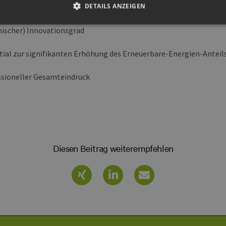
DETAILS ANZEIGEN
rt in der Praxis und Markterfolg
ischer) Innovationsgrad
Unbedingt erforderlich
Performance
Targeting
Funktionalität
ial zur signifikanten Erhöhung des Erneuerbare-Energien-Anteils
okies ermöglichen wesentliche Kernfunktionen der Website wie die Benutzeranmeldun
rlichen Cookies kann die Website nicht ordnungsgemäß verwendet werden.
ssioneller Gesamteindruck
ovider /
Ablaufdatum
Beschreibung
omäne
Sitzung
Cookie, das von Anwendungen generiert wird, die
P.net
basieren. Dies ist eine allgemeine Kennung, die z
w.erneuerbare-
Benutzersitzungsvariablen verwendet wird. Normal
ergien-
um eine zufällig generierte Zahl. Die Art und Weise
mburg.de
kann für die Site spezifisch sein. Ein gutes Beispiel 
Beibehaltung des Anmeldestatus für einen Benutze
Diesen Beitrag weiterempfehlen
w.erneuerbare-
Sitzung
Dieses Cookie wird verwendet, um Angriffe auf Qu
ergien-
(CSRF) zu verhindern, um sicherzustellen, dass nur
mburg.de
Website bearbeitet werden.
cy
2 Monate 4
Dieses Cookie wird vom Cookie-Script.com-Dienst
okieScript
Wochen
Einwilligungseinstellungen für Besucher-Cookies z
w.erneuerbare-
Banner von Cookie-Script.com muss ordnungsgemä
ergien-
mburg.de
29 Minuten
Dieser Cookie wird verwendet, um zwischen Mens
oudflare Inc.