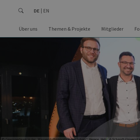
DE
EN
Über uns
Themen & Projekte
Mitglieder
Fo
© Gewinnerteam in der „Wasserstoffinnovation des Jahres“: Hereon, Helmut-Schmidt-Universit