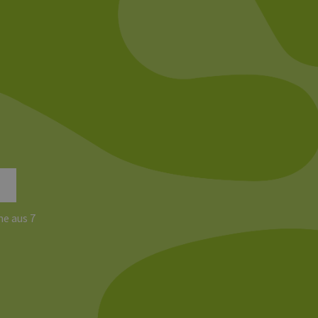
, um gültige Berichte über
ites verwendet.
chern, um sicherzustellen,
onsistent sind. Es kann
site interagiert, alle
ltung helfen.
rknüpft. Dies ist eine
 Analysedienstes von
enutzer zu unterscheiden,
wiesen wird. Es ist in
ird zur Berechnung von
Analyseberichte
e aus 7
 den Sitzungsstatus