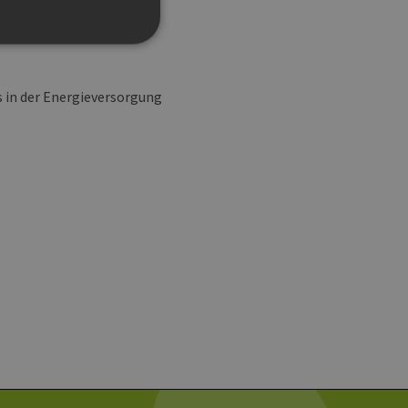
 in der Energieversorgung
g und die Kontoverwaltung.
 auf der PHP-Sprache
um Verwalten von
erweise handelt es sich
, wie sie verwendet wird,
ist jedoch die
r zwischen den Seiten.
er-Site-Anforderungen
 legitime Anfragen von der
 verwendet, um die
u speichern. Das Cookie-
ß funktionieren.
chen und Bots zu