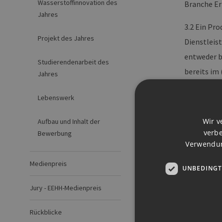
Wasserstoffinnovation des
Branche Er
Jahres
3.2 Ein Pro
Projekt des Jahres
Dienstleis
entweder b
Studierendenarbeit des
bereits im 
Jahres
3.3 Um als
Lebenswerk
Veränderun
Wir v
Aufbau und Inhalt der
signifikan
verbe
Bewerbung
mehr als z
Verwendun
Veränderun
Medienpreis
kann nicht
UNBEDINGT
nicht in F
Jury - EEHH-Medienpreis
3.4 Die Be
Rückblicke