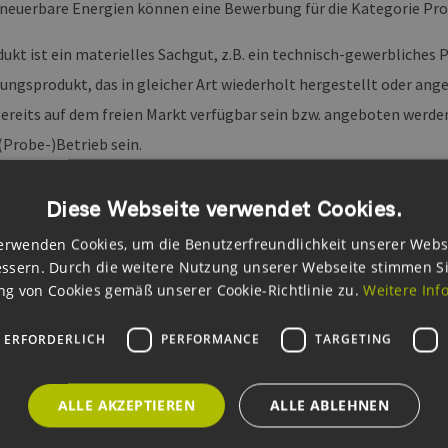
neuerbare Energien können eine Bewerbung für die Kategorie Pro
dukt ist ein materielles Sachgut, z.B. ein technisch-gewerbliches 
tungsprodukt, das in gleicher Art wiederholt hergestellt oder an
ereits auf dem freien Markt verfügbar sein bzw. angeboten werd
(Probe-)Betrieb sein.
 Produktinnovation des Jahres anerkannt zu werden, muss das ein
Diese Webseite verwendet Cookies.
g oder Verbesserung der herkömmlich im Markt verfügbaren Prod
erwenden Cookies, um die Benutzerfreundlichkeit unserer Webs
ten Erhöhung des Erneuerbare-Energien-Anteils in der Energievers
ssern. Durch die weitere Nutzung unserer Webseite stimmen S
wei (2) Jahren am Markt sind (Details siehe “Bewerbungsfrist und 
g von Cookies gemäß unserer Cookie-Richtlinie zu.
Weitere Inf
gen gegenüber dem Ursprungszustand nicht als Innovation anerk
 mehrmals eingereicht werden (sie kann nicht für mehrere Preiska
 ERFORDERLICH
PERFORMANCE
TARGETING
olgejahren eingereicht werden) ohne nachweisliche signifikante V
ALLE AKZEPTIEREN
ALLE ABLEHNEN
wertungskriterien für die Kategorien Produktinnovation des Jahre