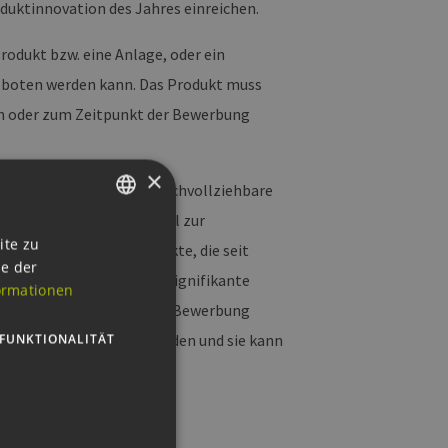
duktinnovation des Jahres einreichen.
Produkt bzw. eine Anlage, oder ein
geboten werden kann. Das Produkt muss
en oder zum Zeitpunkt der Bewerbung
×
gereichte Produkt eine nachvollziehbare
ukte zeigen und Potential zur
GERMAN
ite zu
orgung aufweisen. Produkte, die seit
ie der
ENGLISH
Zeitplan“), können ohne signifikante
ormationen
GERMAN
annt werden. Die gleiche Bewerbung
tegorien eingereicht werden und sie kann
FUNKTIONALITÄT
eränderungen aufzuzeigen.
s umfassen: