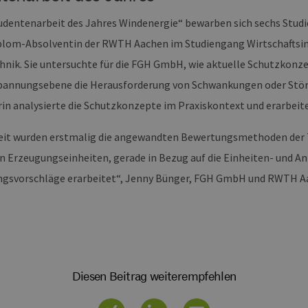
Einstellungen ausgewählt, und kann bei der Fehlerverwa
udentenarbeit des Jahres Windenergie“ bewarben sich sechs Stud
1 Jahr 1
Dieser Cookie-Name ist mit Google Universal Analytics ve
e LLC
Monat
wichtige Aktualisierung des am häufigsten verwendeten
erbare-
plom-Absolventin der RWTH Aachen im Studiengang Wirtschaftsi
Google. Dieses Cookie wird verwendet, um eindeutige B
en-
indem eine zufällig generierte Nummer als Client-ID zuge
rg.de
jeder Seitenanforderung auf einer Site enthalten und w
hnik. Sie untersuchte für die FGH GmbH, wie aktuelle Schutzkonz
Besucher-, Sitzungs- und Kampagnendaten für die Site-
verwendet.
annungsebene die Herausforderung von Schwankungen oder Stör
erbare-
1 Jahr 1
Dieses Cookie wird von Google Analytics verwendet, um
rin analysierte die Schutzkonzepte im Praxiskontext und erarbei
en-
Monat
beizubehalten.
rg.de
beit wurden erstmalig die angewandten Bewertungsmethoden der
n Erzeugungseinheiten, gerade in Bezug auf die Einheiten- und Anl
gsvorschläge erarbeitet“, Jenny Bünger, FGH GmbH und RWTH A
Diesen Beitrag weiterempfehlen