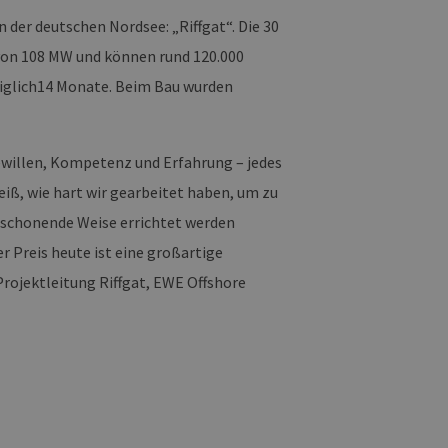
der deutschen Nordsee: „Riffgat“. Die 30
 auf der PHP-Sprache
um Verwalten von
von 108 MW und können rund 120.000
erweise handelt es sich
, wie sie verwendet wird,
diglich14 Monate. Beim Bau wurden
ist jedoch die
r zwischen den Seiten.
er-Site-Anforderungen
 legitime Anfragen von der
tewillen, Kompetenz und Erfahrung – jedes
eiß, wie hart wir gearbeitet haben, um zu
 verwendet, um die
u speichern. Das Cookie-
ß funktionieren.
tschonende Weise errichtet werden
 Preis heute ist eine großartige
chen und Bots zu
, um gültige Berichte über
 Projektleitung Riffgat, EWE Offshore
ites verwendet.
chern, um sicherzustellen,
onsistent sind. Es kann
site interagiert, alle