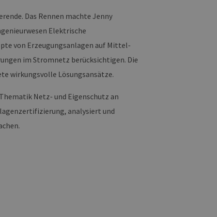
ltung helfen.
ierende. Das Rennen machte Jenny
rknüpft. Dies ist eine
 Analysedienstes von
ngenieurwesen Elektrische
enutzer zu unterscheiden,
wiesen wird. Es ist in
ird zur Berechnung von
epte von Erzeugungsanlagen auf Mittel-
Analyseberichte
ungen im Stromnetz berücksichtigen. Die
 den Sitzungsstatus
tete wirkungsvolle Lösungsansätze.
 Thematik Netz- und Eigenschutz an
agenzertifizierung, analysiert und
achen.