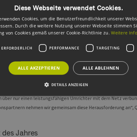
„Lebenswerk Windenergie“.
Diese Webseite verwendet Cookies.
erwenden Cookies, um die Benutzerfreundlichkeit unserer Webs
tinnovation des Jahres
ssern. Durch die weitere Nutzung unserer Webseite stimmen S
g von Cookies gemäß unserer Cookie-Richtlinie zu.
Weitere Inf
ger Qreon GmbH hat mit der Freqcon GmbH die Windenergieanla
ichersystem entwickelt. Das innovative Energiespeichersystem u
 ERFORDERLICH
PERFORMANCE
TARGETING
ung verschiedenster netzbasierter Anwendungen, da es auch oh
genutzt werden kann. Insgesamt bewarben sich in der Kategorie
ALLE AKZEPTIEREN
ALLE ABLEHNEN
en.
DETAILS ANZEIGEN
 ein Vollkonzept zu schaffen, bei dem bewährte Windanlagentechn
über nur einen leistungsfähigen Umrichter mit dem Netz verbunden
nspartnern nehmen wir gemeinsam diese Herausforderung an“, Q
Unbedingt erforderlich
Performance
Targeting
Funktionalität
okies ermöglichen wesentliche Kernfunktionen der Website wie die Benutzeranmeldun
rlichen Cookies kann die Website nicht ordnungsgemäß verwendet werden.
t des Jahres
ovider /
Ablaufdatum
Beschreibung