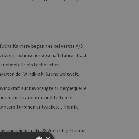
fliche Karriere begann er bei Vestas A/S.
ls deren technischer Geschäftsführer. Nach
r ebenfalls als technischer
chkeiten der Windkraft-Szene weltweit.
 Windkraft zur bevorzugten Energiequelle
nologie zu arbeiten und Teil einer
egantere Turbinen entwickelt“, Henrik
sland reichten die 28 Vorschläge für die
×