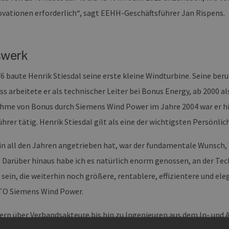
ovationen erforderlich“, sagt EEHH-Geschäftsführer Jan Rispens.
swerk
6 baute Henrik Stiesdal seine erste kleine Windturbine. Seine beru
s arbeitete er als technischer Leiter bei Bonus Energy, ab 2000 a
hme von Bonus durch Siemens Wind Power im Jahre 2004 war er hie
hrer tätig. Henrik Stiesdal gilt als eine der wichtigsten Persönli
in all den Jahren angetrieben hat, war der fundamentale Wunsch,
 Darüber hinaus habe ich es natürlich enorm genossen, an der Tech
sein, die weiterhin noch größere, rentablere, effizientere und el
CTO Siemens Wind Power.
rn über Verbandsakteure bis hin zu Ingenieuren aus dem In- und Au