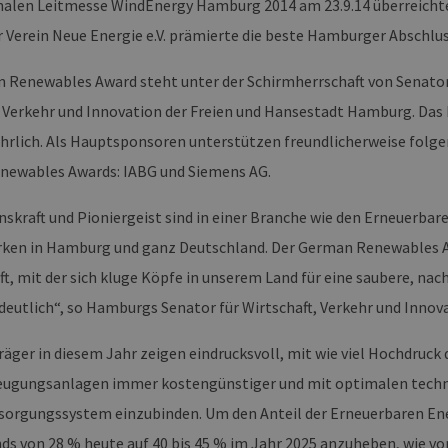
nalen Leitmesse WindEnergy Hamburg 2014 am 23.9.14 überreichte 
r Verein Neue Energie e.V. prämierte die beste Hamburger Abschlu
 Renewables Award steht unter der Schirmherrschaft von Senator
, Verkehr und Innovation der Freien und Hansestadt Hamburg. Das
jährlich. Als Hauptsponsoren unterstützen freundlicherweise fol
ewables Awards: IABG und Siemens AG.
skraft und Pioniergeist sind in einer Branche wie den Erneuerbar
rken in Hamburg und ganz Deutschland. Der German Renewables A
t, mit der sich kluge Köpfe in unserem Land für eine saubere, nac
deutlich“, so Hamburgs Senator für Wirtschaft, Verkehr und Innov
träger in diesem Jahr zeigen eindrucksvoll, mit wie viel Hochdruc
rzeugungsanlagen immer kostengünstiger und mit optimalen techn
sorgungssystem einzubinden. Um den Anteil der Erneuerbaren En
ds von 28 % heute auf 40 bis 45 % im Jahr 2025 anzuheben, wie von