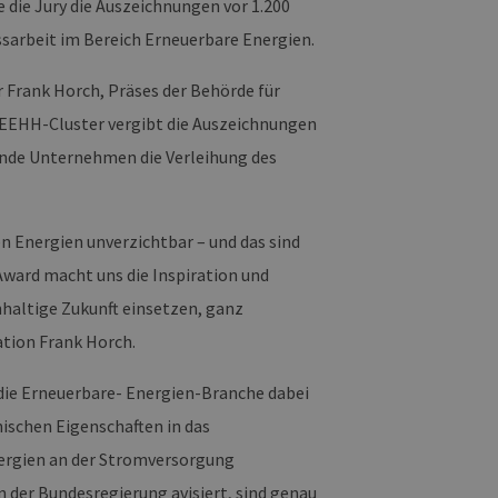
die Jury die Auszeichnungen vor 1.200
ssarbeit im Bereich Erneuerbare Energien.
 Frank Horch, Präses der Behörde für
 EEHH-Cluster vergibt die Auszeichnungen
gende Unternehmen die Verleihung des
en Energien unverzichtbar – und das sind
ward macht uns die Inspiration und
hhaltige Zukunft einsetzen, ganz
ation Frank Horch.
k die Erneuerbare- Energien-Branche dabei
ischen Eigenschaften in das
ergien an der Stromversorgung
 der Bundesregierung avisiert, sind genau