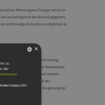
gestalten. Meine eigene Energie setze ich
n bei uns erfolgreich den Anstoß gegeben.
ance vollständig umzusetzen und global zu
×
stungssteigerung bei der Nachrüstung
GERMAN
ite zu
ngineers GmbH, den "German Renewables
ie der
ENGLISH
ger Mittelständler gegen fünf weitere
ormationen
GERMAN
augung der Luftströmung auf der
FUNKTIONALITÄT
 „wesentlichen Beitrag zur Steigerung der