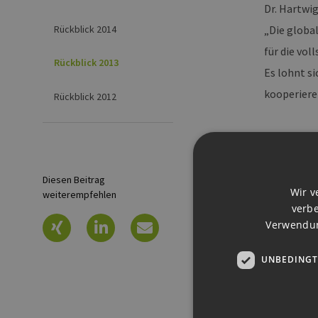
Dr. Hartwi
Rückblick 2014
„Die globa
für die vo
Rückblick 2013
Es lohnt s
kooperiere
Rückblick 2012
Projek
Diesen Beitrag
Ein neuart
Wir v
weiterempfehlen
vorhandene
verbe
Award" in 
Verwendun
Bewerber d
UNBEDINGT
Rotorblatt
Windenergi