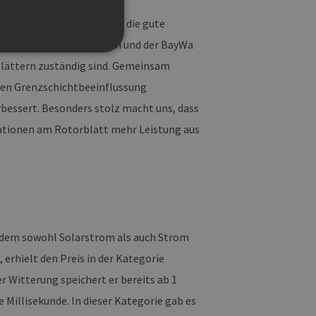
izienten Rotorblattes war die gute
er Hochschule Bremerhaven und der BayWa
rblättern zuständig sind. Gemeinsam
ven Grenzschichtbeeinflussung
bessert. Besonders stolz macht uns, dass
g und die Kontoverwaltung.
ationen am Rotorblatt mehr Leistung aus
 auf der PHP-Sprache
um Verwalten von
erweise handelt es sich
, wie sie verwendet wird,
ist jedoch die
r zwischen den Seiten.
 dem sowohl Solarstrom als auch Strom
er-Site-Anforderungen
 legitime Anfragen von der
rhielt den Preis in der Kategorie
r Witterung speichert er bereits ab 1
 verwendet, um die
u speichern. Das Cookie-
 Millisekunde. In dieser Kategorie gab es
ß funktionieren.