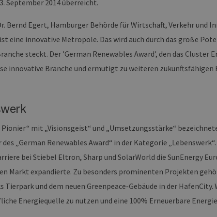
3. September 2014 überreicht.
Dr. Bernd Egert, Hamburger Behörde für Wirtschaft, Verkehr und I
st eine innovative Metropole. Das wird auch durch das große Poten
ranche steckt. Der 'German Renewables Award', den das Cluster 
ese innovative Branche und ermutigt zu weiteren zukunftsfähigen
swerk
en Pionier“ mit „Visionsgeist“ und „Umsetzungsstärke“ bezeichnete
r des „German Renewables Award“ in der Kategorie „Lebenswerk“. 
arriere bei Stiebel Eltron, Sharp und SolarWorld die SunEnergy E
en Markt expandierte. Zu besonders prominenten Projekten gehör
 Tierpark und dem neuen Greenpeace-Gebäude in der HafenCity. We
liche Energiequelle zu nutzen und eine 100% Erneuerbare Energie