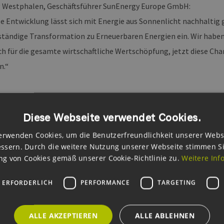
g Westphalen, Geschäftsführer SunEnergy Europe GmbH:
le Entwicklung lässt sich mit Energie aus Sonnenlicht nachhaltig 
llständige Transformation zu Erneuerbaren Energien ein. Wir habe
ich für die gesamte wirtschaftliche Wertschöpfung, jetzt diese Ch
n.“
t des Jahres
Diese Webseite verwendet Cookies.
iges Flügeldesign für Windenergieanlagen, das eine deutliche Lei
erwenden Cookies, um die Benutzerfreundlichkeit unserer Webs
r Windenergieanlagen bewirken kann, bescherte der Spitzner E
ssern. Durch die weitere Nutzung unserer Webseite stimmen S
der Kategorie „Projekt des Jahres“. Damit setzte sich der Hambur
g von Cookies gemäß unserer Cookie-Richtlinie zu.
Weitere Inf
urch. Die Ingenieure berechneten, wie eine energieeffiziente Abs
 ERFORDERLICH
PERFORMANCE
TARGETING
fläche im Wurzelbereich wirkt. Laut Jury könne das Projekt einen
ebereitstellung“ liefern.
ALLE AKZEPTIEREN
ALLE ABLEHNEN