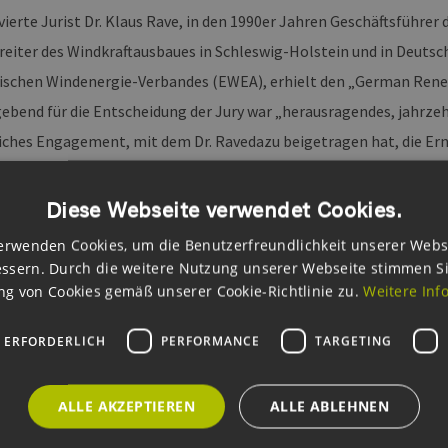
ierte Jurist Dr. Klaus Rave, in den 1990er Jahren Geschäftsführer
eiter des Windkraftausbaues in Schleswig-Holstein und in Deutsch
ischen Windenergie-Verbandes (EWEA), erhielt den „German Rene
ebend für die Entscheidung der Jury war „herausragendes, jahrze
ches Engagement, mit dem Dr. Ravedazu beigetragen hat, die Ern
er deutschen und europäischen Energieversorgung werden zu lassen
Diese Webseite verwendet Cookies.
ierende und Absolventen Hamburger Hochschulen, die am Anfang 
erwenden Cookies, um die Benutzerfreundlichkeit unserer Webs
 das EEHH-Cluster und der Verein „Neue Energie Hamburg“ in der 
ssern. Durch die weitere Nutzung unserer Webseite stimmen S
 aus.
g von Cookies gemäß unserer Cookie-Richtlinie zu.
Weitere Inf
er des „German Renewables Award 2012“ in der Kategorie „Student
 ERFORDERLICH
PERFORMANCE
TARGETING
 Horn, TU Hamburg-Harburg, für seine Bachelorarbeit zum Thema
herkonzepte für regenerativ erzeugten Überschussstrom“
ALLE AKZEPTIEREN
ALLE ABLEHNEN
 Lieberei, TU Hamburg-Harburg, für seine Diplomarbeit über die 