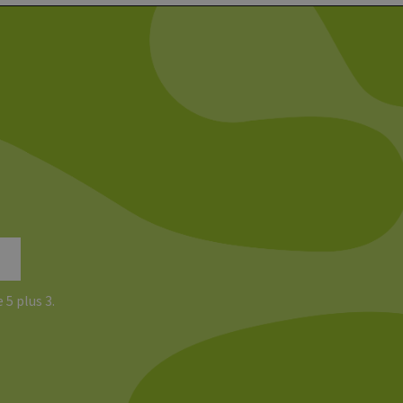
, um gültige Berichte über
ites verwendet.
chern, um sicherzustellen,
onsistent sind. Es kann
site interagiert, alle
ltung helfen.
rknüpft. Dies ist eine
 Analysedienstes von
enutzer zu unterscheiden,
wiesen wird. Es ist in
ird zur Berechnung von
Analyseberichte
 den Sitzungsstatus
 5 plus 3.