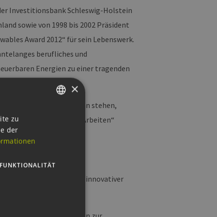
 der Investitionsbank Schleswig-Holstein
land sowie von 1998 bis 2002 Präsident
wables Award 2012“ für sein Lebenswerk.
hntelanges berufliches und
euerbaren Energien zu einer tragenden
.“
×
ihrer beruflichen Laufbahn stehen,
GERMAN
ite zu
Kategorie „Studentische Arbeiten“
ie der
ENGLISH
ormationen
GERMAN
ische Arbeiten“ sind:
FUNKTIONALITÄT
 „Analyse und Bewertung innovativer
„Entwicklung von Szenarien zur