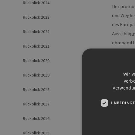
Rückblick 2024
Der promov
und Wegber
Rückblick 2023
des Europä
Rückblick 2022
Ausschlagg
ehrenamtli
Rückblick 2021
Säule in d
Rückblick 2020
Junge Stud
Wir v
zeichneten
Rückblick 2019
verbe
gemeinsam
Verwendun
Rückblick 2018
Die Gewinn
UNBEDINGT
Rückblick 2017
Sönke
Rückblick 2016
Speic
Rückblick 2015
Ansgar