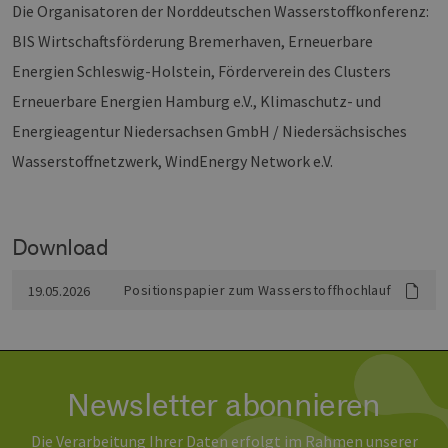
Die Organisatoren der Norddeutschen Wasserstoffkonferenz:
Monat
Cookies
_dd_s
Inc.
player.vimeo.com
15 Minuten
Dieses C
werden vom
.vimeo.com
wird ver
Vimeo-
BIS Wirtschaftsförderung Bremerhaven, Erneuerbare
um Sitzu
Videoplayer
zu speic
auf Websites
sicherzus
Energien Schleswig-Holstein, Förderverein des Clusters
verwendet.
dass die
einer We
Erneuerbare Energien Hamburg e.V., Klimaschutz- und
während 
Sitzung 
Energieagentur Niedersachsen GmbH / Niedersächsisches
sind. Es
Daten en
Wasserstoffnetzwerk, WindEnergy Network e.V.
wie der 
mit den 
Website
interagier
Einstell
ausgewäh
Download
kann bei
Fehlerve
helfen.
Positionspapier zum Wasserstoffhochlauf
19.05.2026
_ga
1 Jahr 1
Dieser C
Google LLC
Monat
Name ist
.erneuerbare-
Google U
energien-
Analytics
hamburg.de
verknüpft
eine wic
Aktualis
Newsletter abonnieren
am häufi
verwend
Analysed
Die Verarbeitung Ihrer Daten erfolgt im Rahmen unserer
von Goog