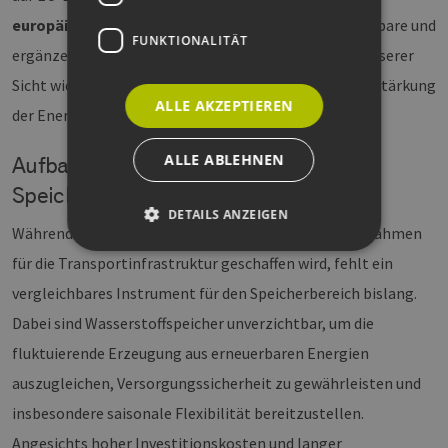
europäischen Energiesystems
zu stärken. Vergleichbare und
FUNKTIONALITÄT
ergänzende Initiativen auf Bundesebene wären aus unserer
Sicht wichtige und notwendige Schritte zur weiteren Stärkung
ALLE AKZEPTIEREN
der Energie-Resilienz in Deutschland.
ALLE ABLEHNEN
Aufbau einer leistungsfähigen H₂-
Speicherinfrastruktur
DETAILS ANZEIGEN
Während mit dem Kernnetz bereits ein tragfähiger Rahmen
für die Transportinfrastruktur geschaffen wird, fehlt ein
vergleichbares Instrument für den Speicherbereich bislang.
Unbedingt erforderlich
Performance
Targeting
Funktionalität
Dabei sind Wasserstoffspeicher unverzichtbar, um die
fluktuierende Erzeugung aus erneuerbaren Energien
Unbedingt erforderliche Cookies ermöglichen
wesentliche Kernfunktionen der Website wie die
auszugleichen, Versorgungssicherheit zu gewährleisten und
Benutzeranmeldung und die Kontoverwaltung.
Ohne die unbedingt erforderlichen Cookies
insbesondere saisonale Flexibilität bereitzustellen.
kann die Website nicht ordnungsgemäß
verwendet werden.
Angesichts hoher Investitionskosten und langer