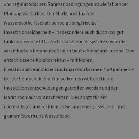
wer
und regulatorischen Rahmenbedingungen sowie fehlender
CookieScriptConsent
2 Monate 4
Die
CookieScript
Planungssicherheit. Der Markthochlauf der
Wochen
Coo
www.erneuerbare-
ver
energien-
Wasserstoffwirtschaft benötigt langfristige
Ein
hamburg.de
für
Investitionssicherheit – insbesondere auch durch das gut
spe
Ban
funktionierende CO2-Zertifikatehandelssystem sowie die
Scr
ord
vereinbarte Klimaneutralität in Deutschland und Europa. Eine
fun
entschlossene Kurskorrektur – mit klaren,
__cf_bm
29 Minuten
Die
Cloudflare Inc.
37 Sekunden
ver
.vimeo.com
Men
investitionsfreundlichen und marktwirksamen Maßnahmen –
unt
die
ist jetzt entscheidend. Nur so können weitere finale
um 
die
Investitionsentscheidungen getroffen werden und der
zu e
Markthochlauf voranschreiten. Dies sorgt für ein
nachhaltiges und resilientes Gesamtenergiesystem – mit
grünem Strom und Wasserstoff.
Provider /
Name
Ablaufdatum
Beschreibung
Domäne
Provider /
Name
Ablaufdatum
Beschre
Domäne
vuid
1 Jahr 1
Diese
Vimeo.com