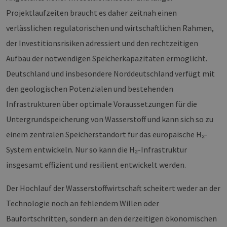
Provider /
Projektlaufzeiten braucht es daher zeitnah einen
Name
Ablaufdatum
Bes
Domäne
verlässlichen regulatorischen und wirtschaftlichen Rahmen,
PHPSESSID
Sitzung
Coo
PHP.net
Anw
www.erneuerbare-
der Investitionsrisiken adressiert und den rechtzeitigen
wir
energien-
Spr
hamburg.de
Aufbau der notwendigen Speicherkapazitäten ermöglicht.
ein
die
Deutschland und insbesondere Norddeutschland verfügt mit
Ben
ver
den geologischen Potenzialen und bestehenden
Nor
sic
Infrastrukturen über optimale Voraussetzungen für die
gene
und
ver
Untergrundspeicherung von Wasserstoff und kann sich so zu
die 
gut
einem zentralen Speicherstandort für das europäische H₂-
die
Anm
System entwickeln. Nur so kann die H₂-Infrastruktur
Ben
Sei
insgesamt effizient und resilient entwickelt werden.
csrf_https-
Google Privacy Policy
www.erneuerbare-
Sitzung
Die
contao_csrf_token
energien-
ver
Der Hochlauf der Wasserstoffwirtschaft scheitert weder an der
hamburg.de
auf
Anf
Technologie noch an fehlendem Willen oder
ver
sic
leg
Baufortschritten, sondern an den derzeitigen ökonomischen
Web