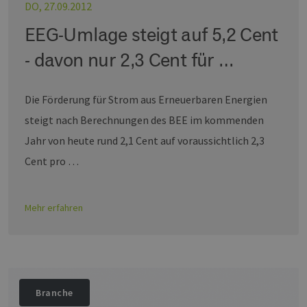
DO, 27.09.2012
Provider /
Name
Ablaufdatum
Bes
Domäne
EEG-Umlage steigt auf 5,2 Cent
PHPSESSID
Sitzung
Coo
PHP.net
Anw
www.erneuerbare-
- davon nur 2,3 Cent für …
wir
energien-
Spr
hamburg.de
ein
die
Die Förderung für Strom aus Erneuerbaren Energien
Ben
ver
steigt nach Berechnungen des BEE im kommenden
Nor
sic
Jahr von heute rund 2,1 Cent auf voraussichtlich 2,3
gene
und
ver
Cent pro …
die 
gut
die
Anm
Ben
Mehr erfahren
Sei
csrf_https-
Google Privacy Policy
www.erneuerbare-
Sitzung
Die
contao_csrf_token
energien-
ver
hamburg.de
auf
Anf
ver
sic
Branche
leg
Web