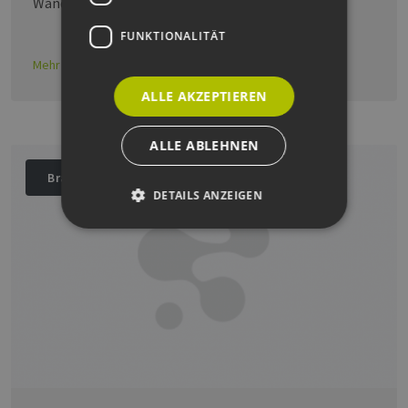
Wandsbek.
FUNKTIONALITÄT
Mehr erfahren
ALLE AKZEPTIEREN
ALLE ABLEHNEN
Branche
DETAILS ANZEIGEN
Unbedingt erforderlich
Performance
Targeting
Funktionalität
Unbedingt erforderliche Cookies ermöglichen
wesentliche Kernfunktionen der Website wie die
Benutzeranmeldung und die Kontoverwaltung.
Ohne die unbedingt erforderlichen Cookies
kann die Website nicht ordnungsgemäß
verwendet werden.