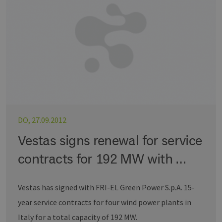
wer
CookieScriptConsent
2 Monate 4
Die
CookieScript
Wochen
Coo
www.erneuerbare-
ver
energien-
Ein
hamburg.de
für
spe
Ban
Scr
ord
fun
__cf_bm
29 Minuten
Die
Cloudflare Inc.
37 Sekunden
ver
.vimeo.com
Men
unt
DO, 27.09.2012
die
um 
Vestas signs renewal for service
die
zu e
contracts for 192 MW with …
Vestas has signed with FRI-EL Green Power S.p.A. 15-
Provider /
year service contracts for four wind power plants in
Name
Ablaufdatum
Beschreibung
Domäne
Provider /
Name
Ablaufdatum
Beschre
Domäne
Italy for a total capacity of 192 MW.
vuid
1 Jahr 1
Diese
Vimeo.com