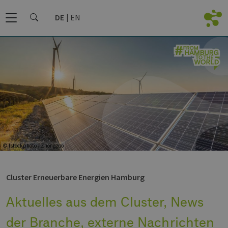
DE
EN
© Istockphoto / Zhongguo
Cluster Erneuerbare Energien Hamburg
Aktuelles aus dem Cluster, News
der Branche, externe Nachrichten