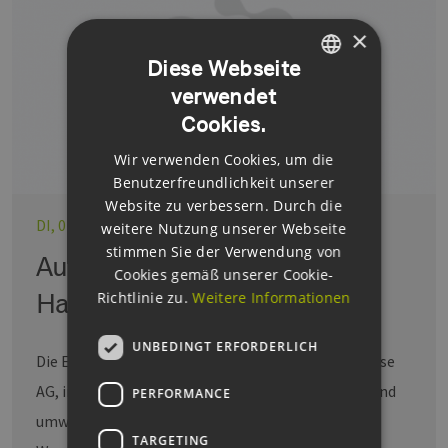
×
Diese Webseite
verwendet
GERMAN
Cookies.
ENGLISH
Wir verwenden Cookies, um die
GERMAN
Benutzerfreundlichkeit unserer
Website zu verbessern. Durch die
DI, 02.10.2012
weitere Nutzung unserer Webseite
stimmen Sie der Verwendung von
Ausbau des Wärmenetzes in
Cookies gemäß unserer Cookie-
Hamburg Wandsbek
Richtlinie zu.
Weitere Informationen
UNBEDINGT ERFORDERLICH
Die E.ON Hanse Wärme, eine Tochter der E.ON Hanse
AG, investiert rund 700.000 Euro in eine effiziente und
PERFORMANCE
umweltschonende Wärmeversorgung in Hamburg
TARGETING