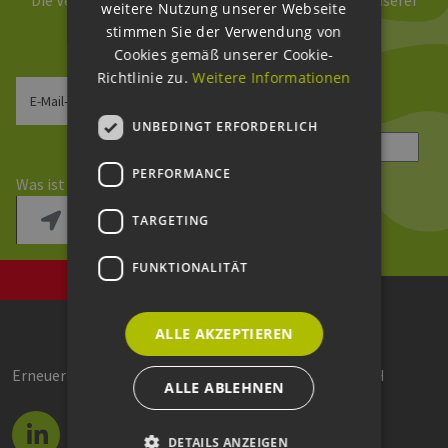
Die Verarbeitung Ihrer Daten erfolgt im Rahmen unserer
weitere Nutzung unserer Webseite
Daten­schutz­erklärung
.
stimmen Sie der Verwendung von
Cookies gemäß unserer Cookie-
Richtlinie zu.
Weitere Informationen
E-Mail-Adresse
UNBEDINGT ERFORDERLICH
Sicherheitsfrage
*
PERFORMANCE
Was ist die Summe aus 5 und 9?
TARGETING
FUNKTIONALITÄT
ALLE AKZEPTIEREN
Erneuerbare Energien Hamburg Clusteragentur GmbH
ALLE ABLEHNEN
DETAILS ANZEIGEN