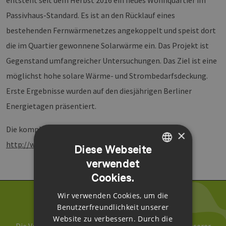
entsteht seit dem Herbst 2016 ein neues Wohnquartier im
Passivhaus-Standard. Es ist an den Rücklauf eines
bestehenden Fernwärmenetzes angekoppelt und speist dort
die im Quartier gewonnene Solarwärme ein. Das Projekt ist
Gegenstand umfangreicher Untersuchungen. Das Ziel ist eine
möglichst hohe solare Wärme- und Strombedarfsdeckung.
Erste Ergebnisse wurden auf den diesjährigen Berliner
Energietagen präsentiert.
Die komplette News lesen Sie unter
×
http://www.bine.info/...
Diese Webseite
verwendet
GERMAN
Cookies.
ENGLISH
Wir verwenden Cookies, um die
GERMAN
Newsletter abonnieren
Benutzerfreundlichkeit unserer
Website zu verbessern. Durch die