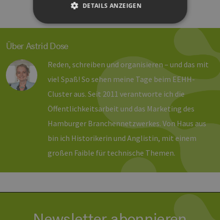
DETAILS ANZEIGEN
Unbedingt erforderlich
Performance
Über Astrid Dose
Targeting
Funktionalität
Reden, schreiben und organisieren – und das mit
Unbedingt erforderliche Cookies ermöglichen
viel Spaß! So sehen meine Tage beim EEHH-
wesentliche Kernfunktionen der Website wie die
Benutzeranmeldung und die Kontoverwaltung.
Cluster aus. Seit 2011 verantworte ich die
Ohne die unbedingt erforderlichen Cookies
kann die Website nicht ordnungsgemäß
Öffentlichkeitsarbeit und das Marketing des
verwendet werden.
Hamburger Branchennetzwerkes. Von Haus aus
Provider /
Name
Ablaufdatum
Bes
bin ich Historikerin und Anglistin, mit einem
Domäne
PHPSESSID
Sitzung
Coo
großen Faible für technische Themen.
PHP.net
Anw
www.erneuerbare-
wir
energien-
Spr
hamburg.de
ein
die
Ben
ver
Nor
sic
Newsletter abonnieren