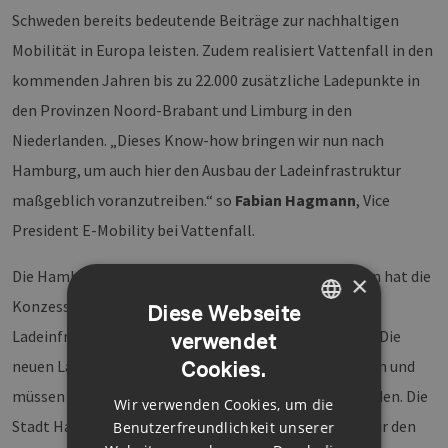
Schweden bereits bedeutende Beiträge zur nachhaltigen
Mobilität in Europa leisten. Zudem realisiert Vattenfall in den
kommenden Jahren bis zu 22.000 zusätzliche Ladepunkte in
den Provinzen Noord-Brabant und Limburg in den
Niederlanden. „Dieses Know-how bringen wir nun nach
Hamburg, um auch hier den Ausbau der Ladeinfrastruktur
maßgeblich voranzutreiben.“ so
Fabian Hagmann
, Vice
President E-Mobility bei Vattenfall.
Die Hamburger Behörde für Wirtschaft und Innovation hat die
×
Konzessions-Ausschreibung initiiert, um die
Diese Webseite
Ladeinfrastruktur in der Stadt erheblich zu erweitern. Die
verwendet
GERMAN
Cookies.
neuen Ladepunkte sollen bis Mitte 2027 installiert sein und
ENGLISH
müssen für eine Dauer von acht Jahren betrieben werden. Die
Wir verwenden Cookies, um die
GERMAN
Stadt Hamburg setzt damit einen wichtigen Impuls für den
Benutzerfreundlichkeit unserer