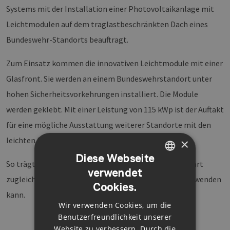
Systems mit der Installation einer Photovoltaikanlage mit
Leichtmodulen auf dem traglastbeschränkten Dach eines
Bundeswehr-Standorts beauftragt.
Zum Einsatz kommen die innovativen Leichtmodule mit einer
Glasfront. Sie werden an einem Bundeswehrstandort unter
hohen Sicherheitsvorkehrungen installiert. Die Module
werden geklebt. Mit einer Leistung von 115 kWp ist der Auftakt
für eine mögliche Ausstattung weiterer Standorte mit den
leichten Modulen gesetzt.
×
Diese Webseite
So trägt die Bundeswehr zur Energiewende bei und spart
verwendet
GERMAN
zugleich Geld – das sie dann für ihre Kernaufgaben verwenden
Cookies.
ENGLISH
kann.
Wir verwenden Cookies, um die
GERMAN
Benutzerfreundlichkeit unserer
Website zu verbessern. Durch die