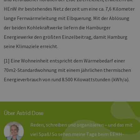
Anw
www.erneuerbare-
wir
energien-
HEnW ihr bestehendes Netz derzeit um eine ca. 7,6 Kilometer
Spr
hamburg.de
ein
lange Fernwärmeleitung mit Elbquerung. Mit der Ablösung
die
Ben
der beiden Kohlekraftwerke liefern die Hamburger
ver
Nor
Energiewerke den größten Einzelbeitrag, damit Hamburg
sic
gene
seine Klimaziele erreicht.
und
ver
die 
gut
[1] Eine Wohneinheit entspricht dem Wärmebedarf einer
die
Anm
70m2-Standardwohnung mit einem jährlichen thermischen
Ben
Sei
Energieverbrauch von rund 8.500 Kilowattstunden (kWh/a).
csrf_https-
Google Privacy Policy
www.erneuerbare-
Sitzung
Die
contao_csrf_token
energien-
ver
hamburg.de
auf
Anf
ver
sic
Über Astrid Dose
leg
Web
wer
Reden, schreiben und organisieren – und das mit
CookieScriptConsent
2 Monate 4
Die
CookieScript
viel Spaß! So sehen meine Tage beim EEHH-
Wochen
Coo
www.erneuerbare-
ver
energien-