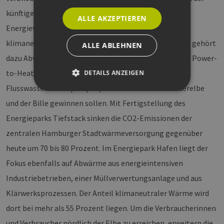
künftigen Wärmeversorgung setzen die Hamburger
ALLE AKZEPTIEREN
Energiewerke vor allem auf die Nutzung vorhandener
klimaneutraler Wärmequellen. Am Standort Tiefstack gehört
ALLE ABLEHNEN
dazu Abwärme aus der Industrie und Müllverbrennung, Power-
to-Heat, ein Aquifer-Wärmespeicher sowie zwei große
DETAILS ANZEIGEN
Flusswasserwärmepumpen, die Wärme aus der Norderelbe
und der Bille gewinnen sollen. Mit Fertigstellung des
Unbedingt erforderlich
Performance
Energieparks Tiefstack sinken die CO2-Emissionen der
Targeting
Funktionalität
zentralen Hamburger Stadtwärmeversorgung gegenüber
Unbedingt erforderliche Cookies ermöglichen
heute um 70 bis 80 Prozent. Im Energiepark Hafen liegt der
wesentliche Kernfunktionen der Website wie die
Benutzeranmeldung und die Kontoverwaltung.
Fokus ebenfalls auf Abwärme aus energieintensiven
Ohne die unbedingt erforderlichen Cookies
kann die Website nicht ordnungsgemäß
Industriebetrieben, einer Müllverwertungsanlage und aus
verwendet werden.
Klärwerksprozessen. Der Anteil klimaneutraler Wärme wird
Provider /
Name
Ablaufdatum
Bes
Domäne
dort bei mehr als 55 Prozent liegen. Um die Verbraucherinnen
PHPSESSID
Sitzung
Coo
PHP.net
und Verbraucher nördlich der Elbe zu erreichen, erweitern die