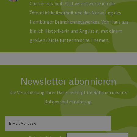
Cluster aus. Seit 2011 verantworte ich die
Ein
hamburg.de
für
spe
Öffentlichkeitsarbeit und das Marketing des
Ban
Scr
Hamburger Branchennetzwerkes. Von Haus aus
ord
fun
bin ich Historikerin und Anglistin, mit einem
__cf_bm
29 Minuten
Die
Cloudflare Inc.
großen Faible für technische Themen.
37 Sekunden
ver
.vimeo.com
Men
unt
die
um 
die
zu e
Newsletter abonnieren
Die Verarbeitung Ihrer Daten erfolgt im Rahmen unserer
Provider /
Daten­schutz­erklärung
.
Name
Ablaufdatum
Beschreibung
Domäne
Provider /
Name
Ablaufdatum
Beschre
Domäne
vuid
1 Jahr 1
Diese
Vimeo.com
Monat
Cookies
_dd_s
Inc.
player.vimeo.com
15 Minuten
Dieses C
E-Mail-Adresse
werden vom
.vimeo.com
wird ver
Vimeo-
um Sitzu
Videoplayer
zu speic
auf Websites
sicherzus