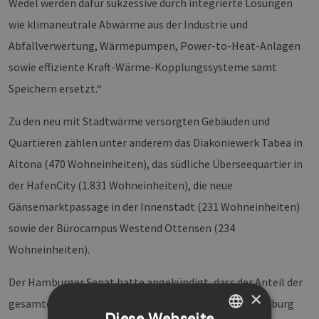
Wedel werden dafür sukzessive durch integrierte Lösungen
wie klimaneutrale Abwärme aus der Industrie und
Abfallverwertung, Wärmepumpen, Power-to-Heat-Anlagen
sowie effiziente Kraft-Wärme-Kopplungssysteme samt
Speichern ersetzt.“
Zu den neu mit Stadtwärme versorgten Gebäuden und
Quartieren zählen unter anderem das Diakoniewerk Tabea in
Altona (470 Wohneinheiten), das südliche Überseequartier in
der HafenCity (1.831 Wohneinheiten), die neue
Gänsemarktpassage in der Innenstadt (231 Wohneinheiten)
sowie der Bürocampus Westend Ottensen (234
Wohneinheiten).
Der Hamburger Senat hatte angekündigt, dass der Anteil der
×
gesamten leitungsgebundenen Wärme der Stadt Hamburg
Diese Webseite