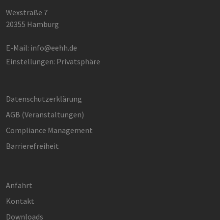
PHPSESSID
Sitzung
PHP.net
Wexstraße 7
www.erneuerbare-
20355 Hamburg
energien-
hamburg.de
E-Mail:
info@eehh.de
Einstellungen: Privatsphäre
Datenschutzerklärung
AGB (Ver­an­stal­tun­gen)
Google Privacy Policy
Compliance Management
Barrierefreiheit
csrf_https-
www.erneuerbare-
Sitzung
contao_csrf_token
energien-
hamburg.de
Anfahrt
Kontakt
Downloads
CookieScriptConsent
2 Monate 4
CookieScript