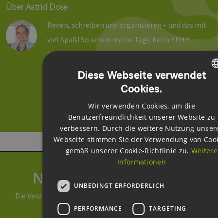
Über Astrid Dose
Reden, schreiben und organisieren – und das mit
viel Spaß! So sehen meine Tage beim EEHH-
Cluster aus. Seit 2011 verantworte ich die
Öffentlichkeitsarbeit und das Marketing des
Diese Webseite verwendet
Hamburger Branchennetzwerkes. Von Haus aus
Cookies.
GER
bin ich Historikerin und Anglistin, mit einem
Wir verwenden Cookies, um die
ENGL
großen Faible für technische Themen.
Benutzerfreundlichkeit unserer Website zu
GER
verbessern. Durch die weitere Nutzung unser
Webseite stimmen Sie der Verwendung von Coo
gemäß unserer Cookie-Richtlinie zu.
Weitere
Informationen
Newsletter abonnieren
UNBEDINGT ERFORDERLICH
Die Verarbeitung Ihrer Daten erfolgt im Rahmen unserer
PERFORMANCE
TARGETING
Daten­schutz­erklärung
.