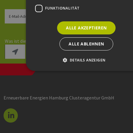
FUNKTIONALITÄT
E-Mail-Adresse
ALLE AKZEPTIEREN
Sicherheitsfrage
*
Was ist die Summe aus 9 und 7?
ALLE ABLEHNEN
DETAILS ANZEIGEN
Unbedingt erforderlich
Performance
Targeting
Funktionalität
Erneuerbare Energien Hamburg Clusteragentur GmbH
Unbedingt erforderliche Cookies ermöglichen wesentliche
Kernfunktionen der Website wie die Benutzeranmeldung und d
Kontoverwaltung. Ohne die unbedingt erforderlichen Cookies
kann die Website nicht ordnungsgemäß verwendet werden.
Provider /
Name
Ablaufdatum
Domäne