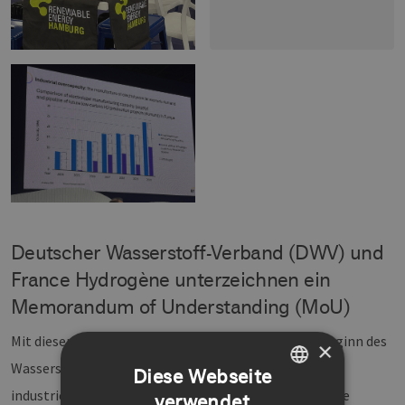
Deutscher Wasserstoff-Verband (DWV) und
France Hydrogène unterzeichnen ein
Memorandum of Understanding (MoU)
Mit dieser Vereinbarung setzen beide Verbände zu Beginn des
×
Wasserstoffjahres 2026 ein klares politisches und
Diese Webseite
industriepolitisches Signal für eine engere europäische
verwendet
GERMAN