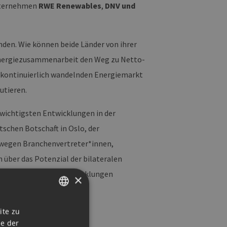
unternehmen
RWE Renewables
,
DNV und
den. Wie können beide Länder von ihrer
 Energiezusammenarbeit den Weg zu Netto-
 kontinuierlich wandelnden Energiemarkt
utieren.
 wichtigsten Entwicklungen in der
chen Botschaft in Oslo, der
rwegen Branchenvertreter*innen,
 über das Potenzial der bilateralen
- und Technologieentwicklungen
×
GERMAN
ite zu
rgy-dialogue
ie der
ENGLISH