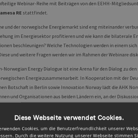
ünfteilige Webinar-Reihe mit Beiträgen von den EEHH-Mitglieds
Gamesa RE
stattfindet.
he und der norwegische Energiemarkt sind eng miteinander verbun
ehung im Energiesektor profitieren und wie kann die bilaterale
ionen beschleunigen? Welche Technologien werden in einem sich
 Diese und weitere Fragen werden wir im Rahmen der Webinare disk
-Norwegian Energy Dialogue ist eine Arena für den Dialog zu den
rwegischen Energiezusammenarbeit. In Kooperation mit der Deuts
en Botschaft in Berlin sowie Innovation Norway lädt die AHK No
nnen und Organisationen aus beiden Ländern ein, an der Diskussion
sammenarbeit teilzunehmen sowie Ideen und Know-how zu Markt
hen.
Diese Webseite verwendet Cookies.
erwenden Cookies, um die Benutzerfreundlichkeit unserer Webs
n Sie sich hier an:
https://norwegen.ahk.de/veranstaltungen/ene
ssern. Durch die weitere Nutzung unserer Webseite stimmen S