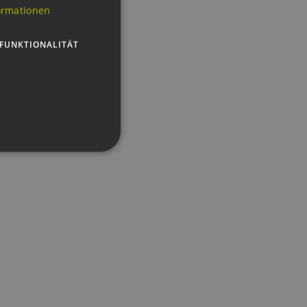
ormationen
GERMAN
FUNKTIONALITÄT
g und die Kontoverwaltung.
 auf der PHP-Sprache
um Verwalten von
erweise handelt es sich
, wie sie verwendet wird,
ist jedoch die