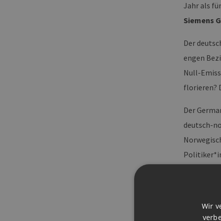
Jahr als f
Siemens 
Der deutsc
engen Bezi
Null-Emiss
florieren?
Der German
deutsch-no
Norwegisch
Politiker*i
Energiezu
auszutausc
Wir v
Bitte melde
verbe