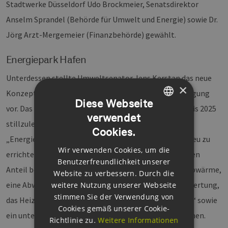
Stadtwerke Düsseldorf Udo Brockmeier, Senatsdirektor
Anselm Sprandel (Behörde für Umwelt und Energie) sowie Dr.
Jörg Arzt-Mergemeier (Finanzbehörde) gewählt.
Energiepark Hafen
Unterdessen stellte Umweltsenator Jens Kerstan das neue
×
Konzept für den Umbau der Hamburger Wärmeversorgung
Diese Webseite
vor. Das Konzept sieht in groben Zügen vor, dass das bis 2025
verwendet
GERMAN
stillzulegende Kohlekraftwerk Wedel durch einen
Cookies.
ENGLISH
„Energiepark“ im Hafen ersetzt wird. Dazu trägt ein neu zu
Wir verwenden Cookies, um die
GERMAN
errichtendes Gaskraftwerk auf der Dadenau den größten
Benutzerfreundlichkeit unserer
Anteil bei. Zusätzlich wird Wärme durch industrielle Abwärme,
Website zu verbessern. Durch die
eine Abwasser-Wärmepumpe, energetischer Müllverwertung,
weitere Nutzung unserer Webseite
stimmen Sie der Verwendung von
das Heizwerk Haferweg, eine „Power-to-Heat-Anlage“ sowie
Cookies gemäß unserer Cookie-
ein unterirdisches Acquifer als Wärmespeicher gewonnen.
Richtlinie zu.
Weitere Informationen