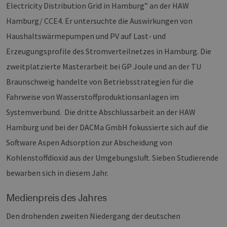
Benutzeranmeldung und die Kontoverwaltung.
Electricity Distribution Grid in Hamburg” an der HAW
Ohne die unbedingt erforderlichen Cookies
kann die Website nicht ordnungsgemäß
Hamburg/ CCE4. Er untersuchte die Auswirkungen von
verwendet werden.
Haushaltswärmepumpen und PV auf Last- und
Provider /
Name
Ablaufdatum
Bes
Domäne
Erzeugungsprofile des Stromverteilnetzes in Hamburg. Die
PHPSESSID
Sitzung
Coo
PHP.net
zweitplatzierte Masterarbeit bei GP Joule und an der TU
Anw
www.erneuerbare-
wir
energien-
Braunschweig handelte von Betriebsstrategien für die
Spr
hamburg.de
ein
Fahrweise von Wasserstoffproduktionsanlagen im
die
Ben
Systemverbund. Die dritte Abschlussarbeit an der HAW
ver
Nor
Hamburg und bei der DACMa GmbH fokussierte sich auf die
sic
gene
und
Software Aspen Adsorption zur Abscheidung von
ver
die 
Kohlenstoffdioxid aus der Umgebungsluft. Sieben Studierende
gut
die
bewarben sich in diesem Jahr.
Anm
Ben
Sei
Medienpreis des Jahres
csrf_https-
Google Privacy Policy
www.erneuerbare-
Sitzung
Die
contao_csrf_token
energien-
ver
Den drohenden zweiten Niedergang der deutschen
hamburg.de
auf
Anf