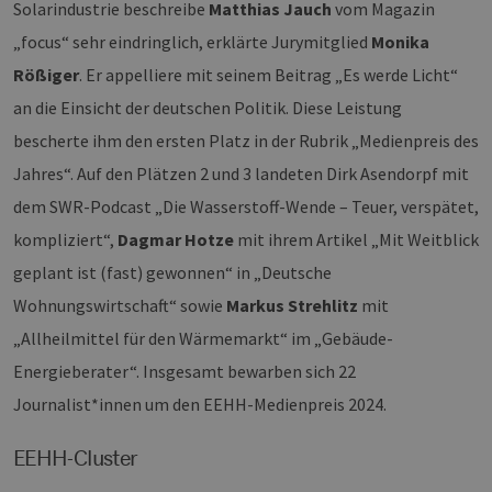
Solarindustrie beschreibe
Matthias Jauch
vom Magazin
ver
sic
„focus“ sehr eindringlich, erklärte Jurymitglied
Monika
leg
Web
Rößiger
. Er appelliere mit seinem Beitrag „Es werde Licht“
wer
an die Einsicht der deutschen Politik. Diese Leistung
CookieScriptConsent
2 Monate 4
Die
CookieScript
Wochen
Coo
www.erneuerbare-
ver
bescherte ihm den ersten Platz in der Rubrik „Medienpreis des
energien-
Ein
hamburg.de
für
Jahres“. Auf den Plätzen 2 und 3 landeten Dirk Asendorpf mit
spe
Ban
dem SWR-Podcast „Die Wasserstoff-Wende – Teuer, verspätet,
Scr
ord
kompliziert“,
Dagmar Hotze
mit ihrem Artikel „Mit Weitblick
fun
geplant ist (fast) gewonnen“ in „Deutsche
__cf_bm
29 Minuten
Die
Cloudflare Inc.
37 Sekunden
ver
.vimeo.com
Wohnungswirtschaft“ sowie
Markus Strehlitz
mit
Men
unt
„Allheilmittel für den Wärmemarkt“ im „Gebäude-
die
um 
Energieberater“. Insgesamt bewarben sich 22
die
zu e
Journalist*innen um den EEHH-Medienpreis 2024.
EEHH-Cluster