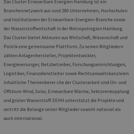
Das Cluster Erneuerbare Energien Hamburg ist ein
Provider /
Name
Ablaufdatum
Beschreibung
Domäne
Provider /
Branchennetzwerk aus rund 280 Unternehmen, Hochschulen
Name
Ablaufdatum
Beschre
Domäne
vuid
1 Jahr 1
Diese
Vimeo.com
und Institutionen der Erneuerbare-Energien-Branche sowie
Monat
Cookies
_dd_s
Inc.
player.vimeo.com
15 Minuten
Dieses C
werden vom
.vimeo.com
wird ver
der Wasserstoffwirtschaft in der Metropolregion Hamburg.
Vimeo-
um Sitzu
Videoplayer
zu speic
Das Cluster bietet Akteuren aus Wirtschaft, Wissenschaft und
auf Websites
sicherzus
verwendet.
dass die
Politik eine gemeinsame Plattform. Zu seinen Mitgliedern
einer We
während 
zählen Anlagenhersteller, Projektentwickler,
Sitzung 
sind. Es
Daten en
Energieversorger, Netzbetreiber, Forschungseinrichtungen,
wie der 
mit den 
Logistiker, Finanzdienstleiter sowie Rechtsanwaltskanzleien.
Website
interagier
Inhaltliche Themenberei-che der Clusterarbeit sind On- und
Einstell
ausgewäh
Offshore-Wind, Solar, Erneuerbare Wärme, Sektorenkopplung
kann bei
Fehlerve
und grüner Wasserstoff. EEHH unterstützt die Projekte und
helfen.
vertritt die Belange seiner Mitglieder sowohl national als
_ga
1 Jahr 1
Dieser C
Google LLC
Monat
Name ist
.erneuerbare-
auch international.
Google U
energien-
Analytics
hamburg.de
verknüpft
eine wic