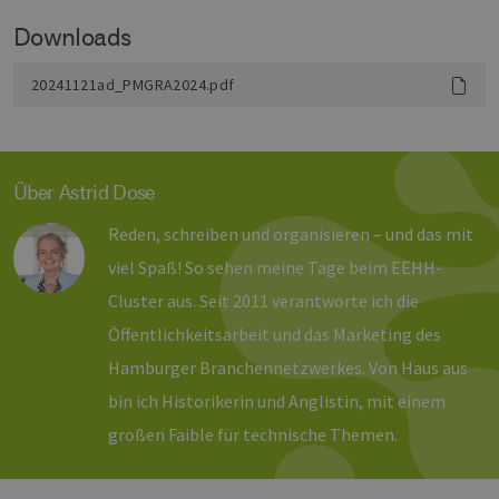
Aktualis
am häufi
Downloads
verwend
Analysed
von Goog
Dieses C
20241121ad_PMGRA2024.pdf
wird ver
um einde
Benutzer
untersch
indem ei
zufällig 
Über Astrid Dose
Nummer 
Client-ID
zugewies
Reden, schreiben und organisieren – und das mit
Es ist in 
Seitenan
viel Spaß! So sehen meine Tage beim EEHH-
auf einer
enthalte
Cluster aus. Seit 2011 verantworte ich die
wird zur
Berechn
Besucher
Öffentlichkeitsarbeit und das Marketing des
Sitzungs
Kampagn
Hamburger Branchennetzwerkes. Von Haus aus
für die Si
Analyseb
bin ich Historikerin und Anglistin, mit einem
verwende
großen Faible für technische Themen.
_ga_7TCBZELCXK
.erneuerbare-
1 Jahr 1
Dieses C
energien-
Monat
wird von
hamburg.de
Analytics
verwend