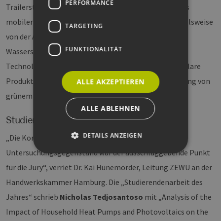
PERFORMANCE
Trailersteuerung für den Wasserstofftransport mittels
mobiler Speicher. Andere Bewerbungen kamen beispielsweise
TARGETING
von der Apex Energy GmbH mit ihrer neuartigen
FUNKTIONALITÄT
Wasserstoffspeichertechnologie H2cycle. Die Cebcon
Technologies GmbH hatte eine standardisierte, modulare
Produktionsanlage r2fuel für eine dezentrale Erzeugung von
ALLE AKZEPTIEREN
grünem Methanol entwickelt.
ALLE ABLEHNEN
Studierendenarbeit des Jahres
DETAILS ANZEIGEN
„Die Kombination von PV und Wärme als
Untersuchungsgegenstand war der ausschlaggebende Punkt
für die Jury“, verriet Dr. Kai Hünemörder, Leitung ZEWU an der
Unbedingt erforderlich
Performance
Handwerkskammer Hamburg. Die „Studierendenarbeit des
Targeting
Funktionalität
Jahres“ schrieb
Nicholas Tedjosantoso
mit „Analysis of the
Unbedingt erforderliche Cookies ermöglichen
Impact of Household Heat Pumps and Photovoltaics on the
wesentliche Kernfunktionen der Website wie die