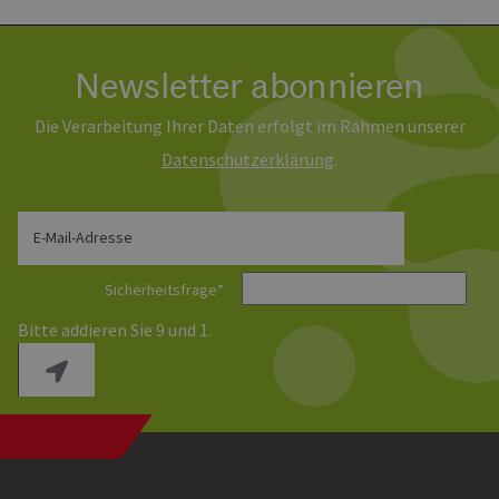
den Sitz
beizubeh
Newsletter abonnieren
Die Verarbeitung Ihrer Daten erfolgt im Rahmen unserer
Daten­schutz­erklärung
.
E-Mail-Adresse
Sicherheitsfrage
*
Bitte addieren Sie 9 und 1.