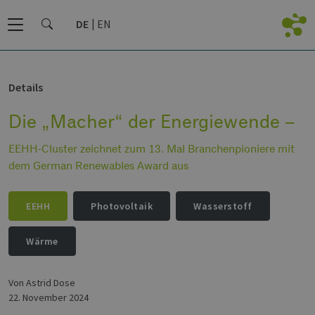
DE
EN
Details
Die „Macher“ der Energiewende –
EEHH-Cluster zeichnet zum 13. Mal Branchenpioniere mit
dem German Renewables Award aus
EEHH
Photovoltaik
Wasserstoff
Wärme
von Astrid Dose
22. November 2024