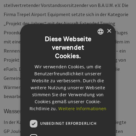
stellvertretender Vorstandsvorsitzender von B.A.U.M. e.V. Die
Firma Trepel Airport Equipment setzte sich in der Kategorie
„Projekt des Jahres“ mit der Aircraft Extended Towing
×
Procedure durch, einem Pushback eines Langstreckenfluges
Diese Webseite
mit einem vollelektrischen Flughafentraktors. Außerdem im
verwendet
GERMAN
Rennen waren die Lother GmbH mit „race2 Cero2“ ein – ein
Cookies.
ENGLISH
Projekt rund um einen Katalysator für die Verfeinerung von
Wir verwenden Cookies, um die
GERMAN
eFuels. Die GP Joule Wärme GmbH & Co. KG hatte für die
Benutzerfreundlichkeit unserer
Gemeinde Mertingen eine Großwärmepumpe für das
Website zu verbessern. Durch die
Wärmenetz eingereicht. Für das „Projekt des Jahres“
weitere Nutzung unserer Webseite
stimmen Sie der Verwendung von
bewarben sich fünf Firmen.
Cookies gemäß unserer Cookie-
Richtlinie zu.
Weitere Informationen
Wasserstoffinnovation des Jahres
In der Kategorie „Wasserstoffinnovation des Jahres“ siegte
UNBEDINGT ERFORDERLICH
GP Joule gegen vier Mitbewerber mit einer intelli-genten