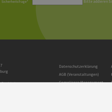
Bitte addieren Si
Sicherheitsfrage
*
 7
Datenschutzerklärung
burg
AGB (Ver­an­stal­tun­gen)
Compliance Management
o@eehh.de
gen: Privatsphäre
Barrierefreiheit