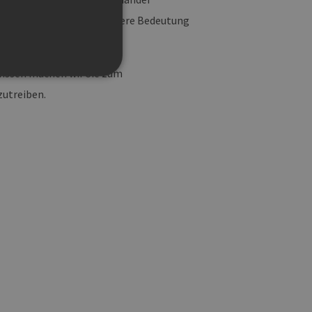
den in Zukunft noch größere Bedeutung
issen machen wir Sie zum
zutreiben.
g und die Kontoverwaltung.
 auf der PHP-Sprache
um Verwalten von
erweise handelt es sich
, wie sie verwendet wird,
ist jedoch die
r zwischen den Seiten.
er-Site-Anforderungen
 legitime Anfragen von der
 verwendet, um die
u speichern. Das Cookie-