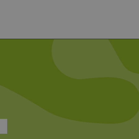
ß funktionieren.
chen und Bots zu
, um gültige Berichte über
ites verwendet.
chern, um sicherzustellen,
onsistent sind. Es kann
site interagiert, alle
ltung helfen.
rknüpft. Dies ist eine
 Analysedienstes von
enutzer zu unterscheiden,
wiesen wird. Es ist in
ird zur Berechnung von
Analyseberichte
 den Sitzungsstatus