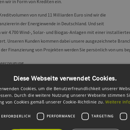
en wir in Form von Krediten ein.
reditvolumen von rund 11 Milliarden Euro sind wir die
anziererin der Energiewende in Deutschland. Und seit
wir 4.700 Wind-, Solar- und Biogas-Anlagen mit einer installierte
ert. Unseren Kunden kommen dabei unsere ausgezeichnete Branc
 der Finanzierung von Projekten werden Sie persönlich von uns beg
ieerzeugung
iespeicherung
Diese Webseite verwendet Cookies.
erwenden Cookies, um die Benutzerfreundlichkeit unserer Webs
everteilung
ssern. Durch die weitere Nutzung unserer Webseite stimmen S
g von Cookies gemäß unserer Cookie-Richtlinie zu.
Weitere Inf
eeffizienz
iecontracting
 ERFORDERLICH
PERFORMANCE
TARGETING
ung, Speicherung, Verteilung und der Verbrauch von Energie müsse