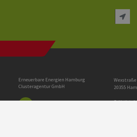
Erneuerbare Energien Hamburg
Wexstraße
Clusteragentur GmbH
20355 Ham
E-Mail:
inf
Einstellun