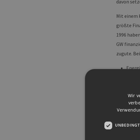
davon setz
Mit einem K
größte Fin
1996 haben 
GW finanzi
zugute. Bei
Energ
Energ
Wir v
Energi
verbe
Verwendun
Energi
Energ
UNBEDINGT
Die Erzeug