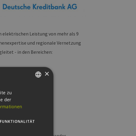
n elektrischen Leistung von mehr als 9
henexpertise und regionale Vernetzung
leitet - in den Bereichen:
×
GERMAN
ite zu
ie der
ENGLISH
ormationen
GERMAN
FUNKTIONALITÄT
n dabei intelligent miteinander