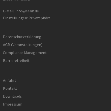
PHPSESSID
Sitzung
Coo
PHP.net
Anw
www.erneuerbare-
E-Mail:
info@eehh.de
wir
energien-
Spr
hamburg.de
Einstellungen: Privatsphäre
ein
die
Ben
ver
Nor
sic
Datenschutzerklärung
gene
und
AGB (Ver­an­stal­tun­gen)
ver
die 
Compliance Management
gut
die
Barrierefreiheit
Anm
Ben
Sei
csrf_https-
Google Privacy Policy
www.erneuerbare-
Sitzung
Die
contao_csrf_token
energien-
ver
Anfahrt
hamburg.de
auf
Anf
Kontakt
ver
sic
leg
Downloads
Web
wer
Impressum
CookieScriptConsent
2 Monate 4
Die
CookieScript