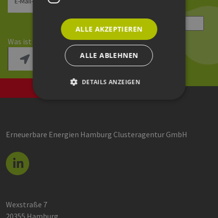
E-Mail-Adresse
Sicherheitsfrage
*
ALLE AKZEPTIEREN
Was ist die Summe aus 6 und 4?
ALLE ABLEHNEN
DETAILS ANZEIGEN
Unbedingt erforderlich
Performance
Erneuerbare Energien Hamburg Clusteragentur GmbH
Targeting
Funktionalität
Unbedingt erforderliche Cookies ermöglichen
wesentliche Kernfunktionen der Website wie die
Benutzeranmeldung und die Kontoverwaltung.
Ohne die unbedingt erforderlichen Cookies
kann die Website nicht ordnungsgemäß
verwendet werden.
Wexstraße 7
Provider /
Name
Ablaufdatum
Bes
Domäne
20355 Hamburg