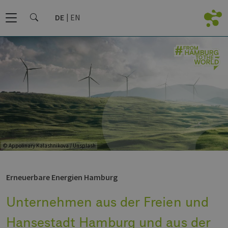
DE
EN
© Appolinary Kalashnikova / Unsplash
Erneuerbare Energien Hamburg
Unternehmen aus der Freien und
Hansestadt Hamburg und aus der