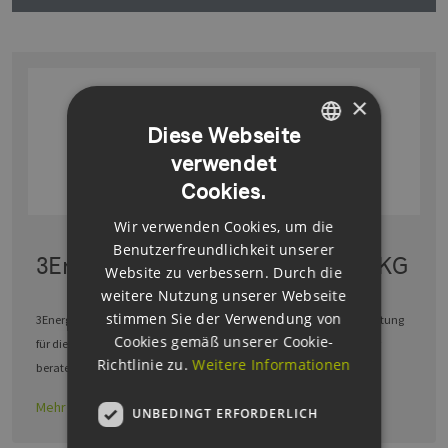
×
Diese Webseite
verwendet
GERMAN
Cookies.
ENGLISH
Wir verwenden Cookies, um die
GERMAN
Benutzerfreundlichkeit unserer
3Energie-Consulting GmbH & Co. KG
Website zu verbessern. Durch die
weitere Nutzung unserer Webseite
stimmen Sie der Verwendung von
3Energie‑Consulting (3EC) ist eine spezialisierte Unternehmensberatung
Cookies gemäß unserer Cookie-
für die Energiewirtschaft und industrielle Energietransformation.Wir
Richtlinie zu.
Weitere Informationen
beraten technologie‑ und …
Mehr erfahren
UNBEDINGT ERFORDERLICH