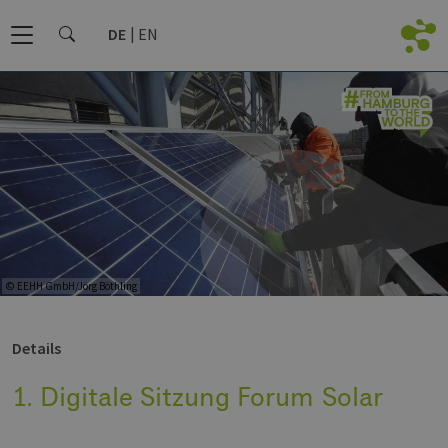
DE
EN
© EEHH GmbH/Jörg Böthling
Details
1. Digitale Sitzung Forum Solar