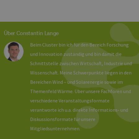
ver
Nor
sic
gene
und
ver
die 
Über Constantin Lange
gut
die
Anm
Beim Cluster bin ich für den Bereich Forschung
Ben
Sei
und Innovation zuständig und bin damit die
csrf_https-
Google Privacy Policy
www.erneuerbare-
Sitzung
Die
Schnittstelle zwischen Wirtschaft, Industrie und
contao_csrf_token
energien-
ver
hamburg.de
auf
Wissenschaft. Meine Schwerpunkte liegen in den
Anf
ver
Bereichen Wind – und Solarenergie sowie im
sic
leg
Web
Themenfeld Wärme. Über unsere Fachforen und
wer
verschiedene Veranstaltungsformate
CookieScriptConsent
2 Monate 4
Die
CookieScript
Wochen
Coo
www.erneuerbare-
verantworte ich u.a. direkte Informations- und
ver
energien-
Ein
hamburg.de
Diskussionsformate für unsere
für
spe
Mitgliedsunternehmen.
Ban
Scr
ord