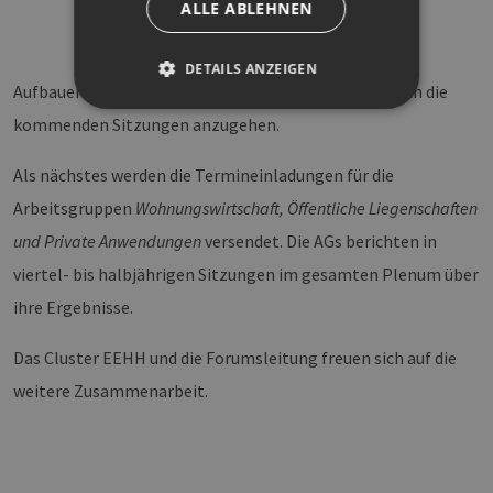
ALLE ABLEHNEN
DETAILS ANZEIGEN
Aufbauend auf diesen Themen und Inhalten gilt es nun die
kommenden Sitzungen anzugehen.
Unbedingt erforderlich
Performance
Als nächstes werden die Termineinladungen für die
Targeting
Funktionalität
Arbeitsgruppen
Wohnungswirtschaft, Öffentliche Liegenschaften
Unbedingt erforderliche Cookies ermöglichen
und Private Anwendungen
versendet. Die AGs berichten in
wesentliche Kernfunktionen der Website wie die
Benutzeranmeldung und die Kontoverwaltung.
viertel- bis halbjährigen Sitzungen im gesamten Plenum über
Ohne die unbedingt erforderlichen Cookies
kann die Website nicht ordnungsgemäß
ihre Ergebnisse.
verwendet werden.
Provider /
Name
Ablaufdatum
Bes
Das Cluster EEHH und die Forumsleitung freuen sich auf die
Domäne
weitere Zusammenarbeit.
PHPSESSID
Sitzung
Coo
PHP.net
Anw
www.erneuerbare-
wir
energien-
Spr
hamburg.de
ein
die
Ben