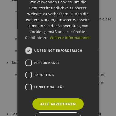
Wir verwenden Cookies, um die
GERMAN
Benutzerfreundlichkeit unserer
PV + Gründächer bedürfen zusätzlicher
Website zu verbessern. Durch die
Investitionsanreiz-Programme à wie müssten diese
weitere Nutzung unserer Webseite
stimmen Sie der Verwendung von
gestaltet sein?
Cookies gemäß unserer Cookie-
Richtlinie zu.
Weitere Informationen
Abbau von Hemmnissen bei Förderanträgen
Wie hilfreich sind die (neuen) Fördersysteme?
UNBEDINGT ERFORDERLICH
Best-Practice Beispiele
PERFORMANCE
Orientieren an erfolgreichen Initiativen anderer
TARGETING
Regionen / Städte (NRW, München, Berlin) zum
FUNKTIONALITÄT
Vorbild nehmen
ALLE AKZEPTIEREN
Fachkräftemangel begegnen (AG-übergreifend)