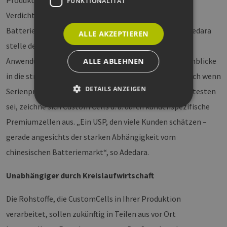
FUNKTIONALITÄT
Verdichten und Trocknen bis hin zu
Batteriezusammensetzung und Evaluation. Marvin Adedara
ALLE AKZEPTIEREN
stelle der Gruppe im Anschluss die unterschiedlichen
Anwendungsbereiche der Pouch-Zellen vor und gab Einblicke
ALLE ABLEHNEN
in die strategische Ausrichtung des Unternehmens. Auch wenn
DETAILS ANZEIGEN
Serienproduktion eines Batterieproduktes am effizientesten
sei, zeichne sich Custom Cells u. a. durch kundenspezifische
Premiumzellen aus. „Ein USP, den viele Kunden schätzen –
Unbedingt erforderlich
Performance
gerade angesichts der starken Abhängigkeit vom
Targeting
Funktionalität
chinesischen Batteriemarkt“, so Adedara.
Unbedingt erforderliche Cookies ermöglichen
wesentliche Kernfunktionen der Website wie die
Unabhängiger durch Kreislaufwirtschaft
Benutzeranmeldung und die Kontoverwaltung.
Ohne die unbedingt erforderlichen Cookies
kann die Website nicht ordnungsgemäß
Die Rohstoffe, die CustomCells in Ihrer Produktion
verwendet werden.
verarbeitet, sollen zukünftig in Teilen aus vor Ort
Provider /
Name
Ablaufdatum
Bes
Domäne