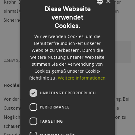
×
Krohn. Besonders spannend war es die Speichercontainer
Diese Webseite
einmal von Innen zu besichtigen sowie die umfassenden
verwendet
GERMAN
Sicherheitsvorkehrungen zu verstehen.
Cookies.
ENGLISH
Wir verwenden Cookies, um die
GERMAN
Benutzerfreundlichkeit unserer
Website zu verbessern. Durch die
weitere Nutzung unserer Webseite
2,5MW Speichercontainer von Innen
stimmen Sie der Verwendung von
Cookies gemäß unserer Cookie-
Richtlinie zu.
Weitere Informationen
Hochleistungszellen in Kleinserienfertigung
UNBEDINGT ERFORDERLICH
Von der Anwendung ging es dann in die Batteriefertigung. Bei
PERFORMANCE
CustomCells in Itzehoe hatten die Teilnehmer:innen die
Möglichkeit hinter die Kulissen einer Batterieproduktion zu
TARGETING
schauen. Jan Diekmann führte durch die gesamte
Produktionsstraße: vom Slurry-Mischen über Coating,