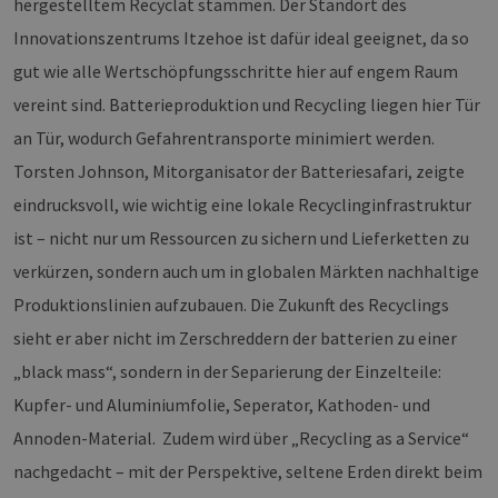
hergestelltem Recyclat stammen. Der Standort des
PHPSESSID
Sitzung
Coo
PHP.net
Innovationszentrums Itzehoe ist dafür ideal geeignet, da so
Anw
www.erneuerbare-
wir
energien-
gut wie alle Wertschöpfungsschritte hier auf engem Raum
Spr
hamburg.de
ein
vereint sind. Batterieproduktion und Recycling liegen hier Tür
die
Ben
an Tür, wodurch Gefahrentransporte minimiert werden.
ver
Nor
sic
Torsten Johnson, Mitorganisator der Batteriesafari, zeigte
gene
und
eindrucksvoll, wie wichtig eine lokale Recyclinginfrastruktur
ver
die 
ist – nicht nur um Ressourcen zu sichern und Lieferketten zu
gut
die
verkürzen, sondern auch um in globalen Märkten nachhaltige
Anm
Ben
Produktionslinien aufzubauen. Die Zukunft des Recyclings
Sei
sieht er aber nicht im Zerschreddern der batterien zu einer
csrf_https-
Google Privacy Policy
www.erneuerbare-
Sitzung
Die
contao_csrf_token
energien-
ver
„black mass“, sondern in der Separierung der Einzelteile:
hamburg.de
auf
Anf
Kupfer- und Aluminiumfolie, Seperator, Kathoden- und
ver
sic
leg
Annoden-Material. Zudem wird über „Recycling as a Service“
Web
wer
nachgedacht – mit der Perspektive, seltene Erden direkt beim
CookieScriptConsent
2 Monate 4
Die
CookieScript