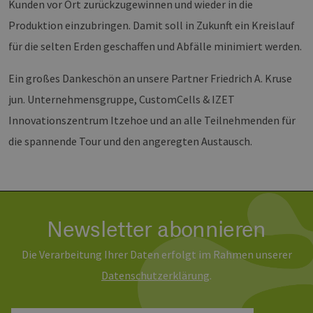
Kunden vor Ort zurückzugewinnen und wieder in die
Wochen
Coo
www.erneuerbare-
ver
energien-
Produktion einzubringen. Damit soll in Zukunft ein Kreislauf
Ein
hamburg.de
für
für die selten Erden geschaffen und Abfälle minimiert werden.
spe
Ban
Scr
Ein großes Dankeschön an unsere Partner Friedrich A. Kruse
ord
fun
jun. Unternehmensgruppe, CustomCells & IZET
__cf_bm
29 Minuten
Die
Cloudflare Inc.
37 Sekunden
ver
.vimeo.com
Innovationszentrum Itzehoe und an alle Teilnehmenden für
Men
unt
die spannende Tour und den angeregten Austausch.
die
um 
die
zu e
Newsletter abonnieren
Provider /
Die Verarbeitung Ihrer Daten erfolgt im Rahmen unserer
Name
Ablaufdatum
Beschreibung
Domäne
Provider /
Name
Ablaufdatum
Beschre
Daten­schutz­erklärung
.
Domäne
vuid
1 Jahr 1
Diese
Vimeo.com
Monat
Cookies
_dd_s
Inc.
player.vimeo.com
15 Minuten
Dieses C
werden vom
.vimeo.com
wird ver
Vimeo-