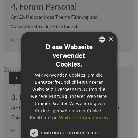
4. Forum Personal
Am 28. Mai stand das Thema Führung und
Vorbildfunktion im Mittelpunkt
×
Mehr erfahren
Diese Webseite
verwendet
GERMAN
Cookies.
ENGLISH
Wir verwenden Cookies, um die
GERMAN
EEHH
Benutzerfreundlichkeit unserer
DO, 08.02.2024
Website zu verbessern. Durch die
3. Forum Personal
weitere Nutzung unserer Webseite
stimmen Sie der Verwendung von
Am 08. Februar diskutierte das Forum Personal über
Cookies gemäß unserer Cookie-
Frauenpower und Diversity
Richtlinie zu.
Weitere Informationen
Mehr erfahren
UNBEDINGT ERFORDERLICH