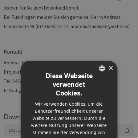
stehen für Sie zum Download bereit.
Bei Rückfragen melden Sie sich gerne bei Herrn Andreas
Findeisen (+49 (0)40 694573-14, andreas.findeisen@eehh.de)
Kontakt
Andreas Findeisen
×
Projektleitung Innovationsmanagement
Diese Webseite
Tel: 040/694573-14
verwendet
GERMAN
E-Mail:
andreas.findeisen@eehh.de
Cookies.
ENGLISH
Wir verwenden Cookies, um die
GERMAN
Benutzerfreundlichkeit unserer
Downloads
Website zu verbessern. Durch die
weitere Nutzung unserer Webseite
20151126AF_Praesentation_EEHH_final.pdf
stimmen Sie der Verwendung von