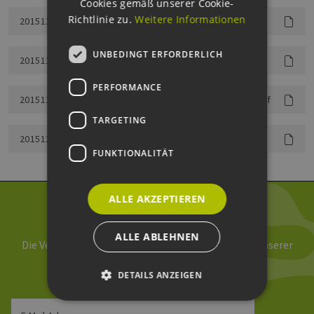
Cookies gemäß unserer Cookie-
Richtlinie zu.
Weitere Informationen
20151126MH_Praesentation_Fr.Eich_Commerzbank.pdf
UNBEDINGT ERFORDERLICH
20151126MH_Praesentation_Hr.Kiehn_EulerHermes.pdf
PERFORMANCE
20151126MH_Praesentation_Hr.Neugaertner_Nordex.pdf
TARGETING
20151203MH_Teilnehmerliste_Nachgang.pdf
FUNKTIONALITÄT
ALLE AKZEPTIEREN
Newsletter abonnieren
ALLE ABLEHNEN
Die Verarbeitung Ihrer Daten erfolgt im Rahmen unserer
Daten­schutz­erklärung
.
DETAILS ANZEIGEN