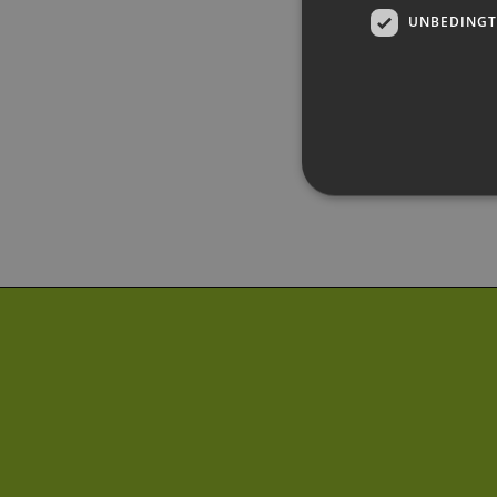
UNBEDINGT
Unbedingt erforderliche Co
Ohne die unbedingt erforde
Pr
Name
D
PHPSESSID
PH
ww
en
ha
csrf_https-
ww