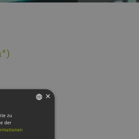
a*)
×
GERMAN
ite zu
ie der
ENGLISH
ormationen
GERMAN