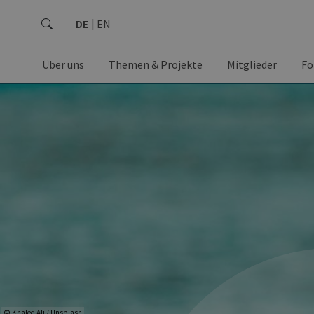
DE
EN
Über uns
Themen & Projekte
Mitglieder
Fo
© Khaled Ali / Unsplash