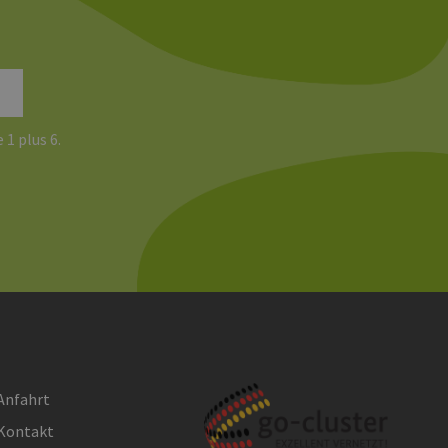
 legitime Anfragen von der
 verwendet, um die
u speichern. Das Cookie-
ß funktionieren.
chen und Bots zu
 1 plus 6.
, um gültige Berichte über
ites verwendet.
chern, um sicherzustellen,
onsistent sind. Es kann
site interagiert, alle
ltung helfen.
rknüpft. Dies ist eine
 Analysedienstes von
enutzer zu unterscheiden,
wiesen wird. Es ist in
Anfahrt
ird zur Berechnung von
Analyseberichte
Kontakt