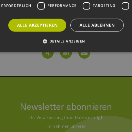
 ERFORDERLICH
PERFORMANCE
TARGETING
ALLE AKZEPTIEREN
ALLE ABLEHNEN
Diesen Beitrag weiterempfehlen
DETAILS ANZEIGEN
Unbedingt erforderlich
Performance
Targeting
Funktionalität
okies ermöglichen wesentliche Kernfunktionen der Website wie die Benutzeranmeldun
rlichen Cookies kann die Website nicht ordnungsgemäß verwendet werden.
ovider /
Ablaufdatum
Beschreibung
omäne
Sitzung
Cookie, das von Anwendungen generiert wird, die
P.net
Newsletter abonnieren
basieren. Dies ist eine allgemeine Kennung, die z
w.erneuerbare-
Benutzersitzungsvariablen verwendet wird. Normal
ergien-
um eine zufällig generierte Zahl. Die Art und Weise
mburg.de
Die Verarbeitung Ihrer Daten erfolgt
kann für die Site spezifisch sein. Ein gutes Beispiel 
Beibehaltung des Anmeldestatus für einen Benutze
im Rahmen unserer
w.erneuerbare-
Sitzung
Dieses Cookie wird verwendet, um Angriffe auf Qu