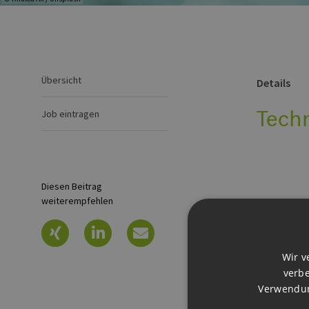
Übersicht
Details
Techn
Job eintragen
Diesen Beitrag
weiterempfehlen
Es sind lei
Wir v
verbe
Verwendun