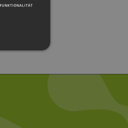
FUNKTIONALITÄT
g und die Kontoverwaltung.
 auf der PHP-Sprache
um Verwalten von
erweise handelt es sich
, wie sie verwendet wird,
ist jedoch die
r zwischen den Seiten.
er-Site-Anforderungen