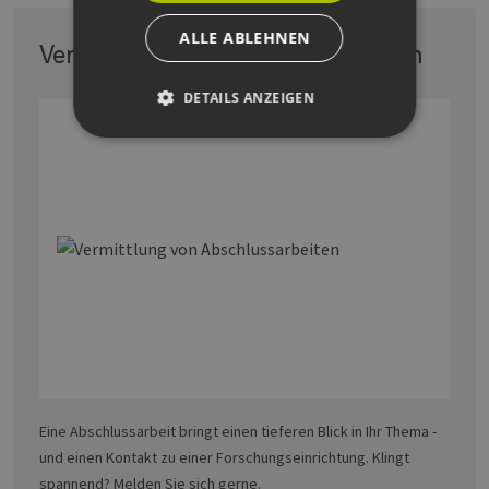
ALLE ABLEHNEN
Vermittlung von Abschlussarbeiten
DETAILS ANZEIGEN
Unbedingt erforderlich
Performance
Targeting
Funktionalität
Unbedingt erforderliche Cookies ermöglichen
wesentliche Kernfunktionen der Website wie die
Benutzeranmeldung und die Kontoverwaltung.
Ohne die unbedingt erforderlichen Cookies
kann die Website nicht ordnungsgemäß
verwendet werden.
Provider /
Name
Ablaufdatum
Bes
Domäne
PHPSESSID
Sitzung
Coo
PHP.net
Eine Abschlussarbeit bringt einen tieferen Blick in Ihr Thema -
Anw
www.erneuerbare-
wir
energien-
und einen Kontakt zu einer Forschungseinrichtung. Klingt
Spr
hamburg.de
spannend? Melden Sie sich gerne.
ein