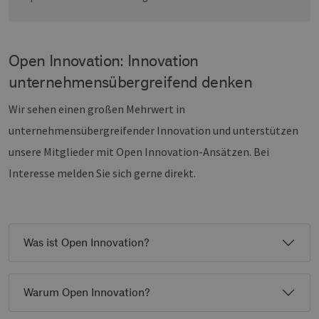
die
Ben
ver
Nor
sic
gene
Open Innovation: Innovation
und
ver
unternehmensübergreifend denken
die 
gut
die
Wir sehen einen großen Mehrwert in
Anm
Ben
unternehmensübergreifender Innovation und unterstützen
Sei
unsere Mitglieder mit Open Innovation-Ansätzen. Bei
csrf_https-
Google Privacy Policy
www.erneuerbare-
Sitzung
Die
contao_csrf_token
energien-
ver
Interesse melden Sie sich gerne direkt.
hamburg.de
auf
Anf
ver
sic
leg
Web
wer
Was ist Open Innovation?
CookieScriptConsent
2 Monate 4
Die
CookieScript
Wochen
Coo
www.erneuerbare-
ver
energien-
Ein
hamburg.de
Warum Open Innovation?
für
spe
Ban