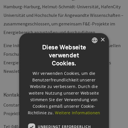
Hamburg-Harburg, Helmut-Schmidt-Universität, HafenCity
Universität und Hochschule für Angewandte Wissenschaften –
zusammengeschlossen, um gemeinsam F&E-Projekte im
Energiebereich anzustoßen und durchzuführen.
×
Eine Initiative im Rahmen des EFH ist es dabei, die aktuellen
Diese Webseite
Forschungsprogramme und Förderinstrumente im
verwendet
GERMAN
Cookies.
Energiebereich zusammen zu stellen und in Form eines
ENGLISH
Newsletters zu veröffentlichen.
Wir verwenden Cookies, um die
GERMAN
Benutzerfreundlichkeit unserer
Website zu verbessern. Durch die
weitere Nutzung unserer Webseite
Kontakt in EEHH-Geschäftsstelle
stimmen Sie der Verwendung von
Constantin Lange
Cookies gemäß unserer Cookie-
Richtlinie zu.
Weitere Informationen
Projektleitung Forschung & Innovation
Tel: 040/694573-14
UNBEDINGT ERFORDERLICH