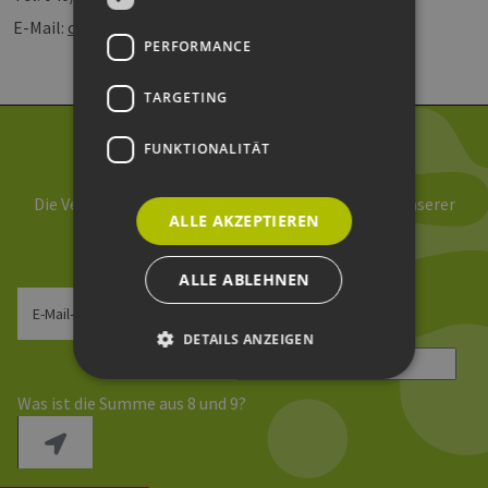
E-Mail:
constantin.lange@eehh.de
PERFORMANCE
TARGETING
FUNKTIONALITÄT
Newsletter abonnieren
Die Verarbeitung Ihrer Daten erfolgt im Rahmen unserer
ALLE AKZEPTIEREN
Daten­schutz­erklärung
.
ALLE ABLEHNEN
E-Mail-Adresse
DETAILS ANZEIGEN
Sicherheitsfrage
*
Was ist die Summe aus 8 und 9?
Unbedingt erforderlich
Performance
Targeting
Funktionalität