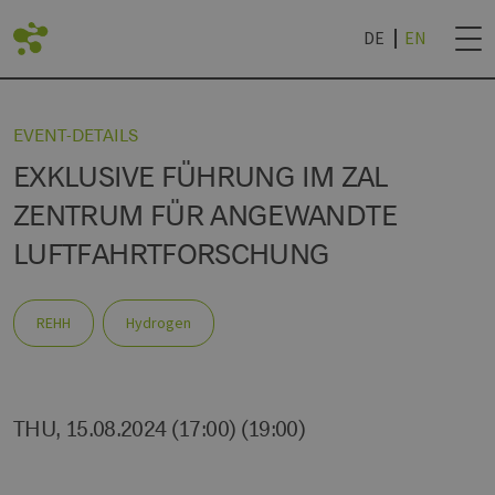
DE
EN
BACK
EVENT-DETAILS
EXKLUSIVE FÜHRUNG IM ZAL
LIST
DVANTAGES
ROJECTS
NEWSLETTER SUB
ZENTRUM FÜR ANGEWANDTE
LUFTFAHRTFORSCHUNG
AN LIVING LAB
IES
& UNIVERSITIES
NEWSLETTER CAN
R
REHH
Hydrogen
ROCHURE '24
THU, 15.08.2024 (17:00) (19:00)