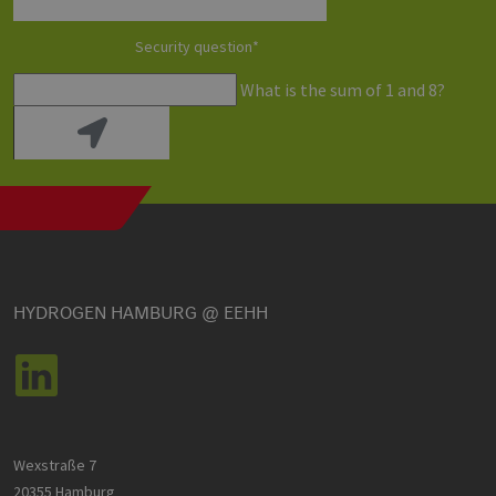
visitor cook
consent
preferences.
Security question
*
is necessary
for Cookie-
Script.com
What is the sum of 1 and 8?
cookie ban
to work
properly.
csrf_https-
www.h2-
Session
This cookie 
contao_csrf_token
hh.de
used to
prevent cro
Google Privacy Policy
site request
forgery (CSR
attacks,
ensuring th
only legitim
requests ar
processed 
HYDROGEN HAMBURG @ EEHH
the site.
__cf_bm
29
Dieser Cook
Cloudflare
minutes
wird
Inc.
44
verwendet,
.vimeo.com
seconds
um zwische
Menschen 
Bots zu
unterscheid
Dies ist für 
Wexstraße 7
Website vo
Vorteil, um
20355 Hamburg