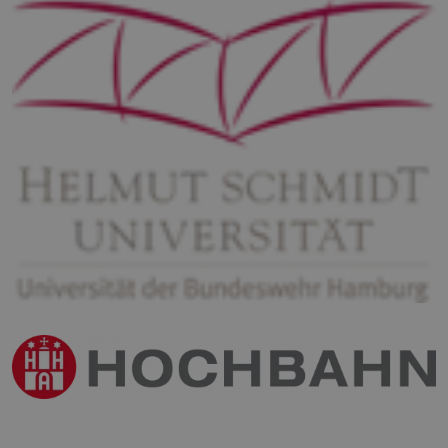
gültige
Berichte üb
die Nutzun
ihrer Websi
zu erstellen
PHPSESSID
Session
Cookie
PHP.net
generated 
www.h2-
application
hh.de
based on t
PHP langua
This is a
general
purpose
identifier u
to maintain
user sessio
variables. It 
normally a
random
generated
number, h
it is used c
be specific 
the site, but
good examp
is maintain
a logged-in
status for a
user betwe
pages.