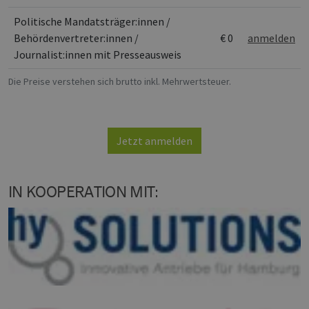
consent
preferences.
Politische Mandatsträger:innen /
is necessary
Behördenvertreter:innen /
€ 0
anmelden
for Cookie-
Script.com
Journalist:innen mit Presseausweis
cookie ban
to work
properly.
Die Preise verstehen sich brutto inkl. Mehrwertsteuer.
csrf_https-
www.h2-
Session
This cookie 
contao_csrf_token
hh.de
used to
prevent cro
Google Privacy Policy
site request
forgery (CSR
Jetzt anmelden
attacks,
ensuring th
only legitim
requests ar
processed 
IN KOOPERATION MIT:
the site.
__cf_bm
29
Dieser Cook
Cloudflare
minutes
wird
Inc.
44
verwendet,
.vimeo.com
seconds
um zwische
Menschen 
Bots zu
unterscheid
Dies ist für 
Website vo
Vorteil, um