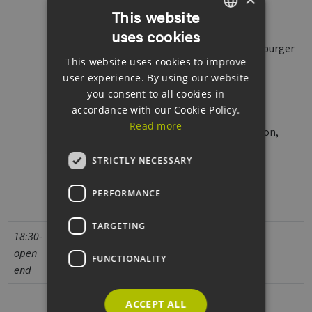
HH-WIN – Wasserstoffnetz in und für
This website
Hamburg ist im Bau
uses cookies
GERMAN
Peter Wolffram – Geschäftsführer, Hamburger
This website uses cookies to improve
ENGLISH
Energienetze
user experience. By using our website
GERMAN
Akzeptanz als Voraussetzung für die
you consent to all cookies in
accordance with our Cookie Policy.
Hamburger Wärmewende
Read more
Stefan Kleimeier – Leiter Kommunikation,
Hamburger Energiewerke
STRICTLY NECESSARY
Hamburg Green Hydrogen Hub
PERFORMANCE
Hamburger Energiewerke
TARGETING
18:30-
open
Dinner und offenes Netzwerken
FUNCTIONALITY
end
ACCEPT ALL