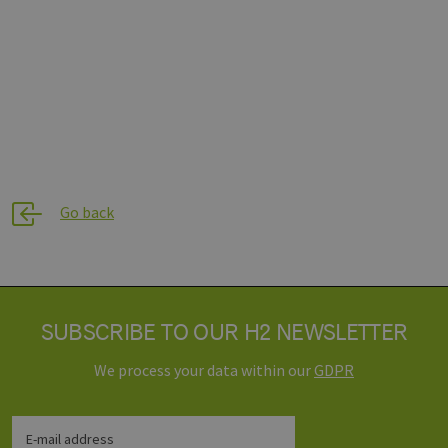
included in
each page
request in a
site and used
to calculate
visitor, session
and campaign
data for the
sites analytics
reports.
_ga_8MHNQG4MCN
.h2-
1 year 1
Dieses Cookie
hh.de
month
wird von
Google
Analytics
Go back
verwendet,
um den
Sitzungsstatus
beizubehalten.
SUBSCRIBE TO OUR H2 NEWSLETTER
We process your data within our
GDPR
E-mail address