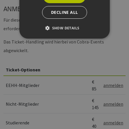
ANMELDUNG
DECLINE ALL
Für dieses Event ist eine kostenpflichtige Anmeldung
erforderlich.
SHOW DETAILS
Das Ticket-Handling wird hierbei von Cobra-Events
abgewickelt.
Strictly necessary
Performance
Targeting
Functionality
Ticket-Optionen
Strictly necessary cookies allow core website
functionality such as user login and account
management. The website cannot be used
€
properly without strictly necessary cookies.
EEHH-Mitglieder
anmelden
85
Provider /
Name
Expiration
Description
Domain
€
Nicht-Mitglieder
anmelden
CookieScriptConsent
2 months
This cookie 
CookieScript
145
4 weeks
used by
www.h2-
Cookie-
hh.de
Script.com
€
service to
Studierende
anmelden
remember
40
visitor cook