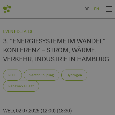
DE
EN
BACK
EVENT-DETAILS
3. "ENERGIESYSTEME IM WANDEL"
LIST
DVANTAGES
ROJECTS
NEWSLETTER SUB
KONFERENZ – STROM, WÄRME,
VERKEHR, INDUSTRIE IN HAMBURG
AN LIVING LAB
IES
& UNIVERSITIES
NEWSLETTER CAN
R
REHH
Sector Coupling
Hydrogen
Renewable Heat
ROCHURE '24
WED, 02.07.2025 (12:00) (18:30)