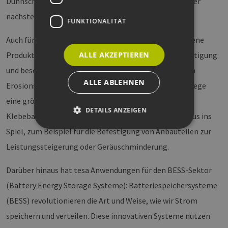
Dünnschichtmodule und ultradünne, flexible Module der
nächsten Generation.
FUNKTIONALITÄT
Auch für den Windenergiesektor bietet tesa verschiedene
ALLE AKZEPTIEREN
Produkte: Neben Anwendungen für die Rotorblatt-Fertigung
und besonders resistenten Tapes, zum Beispiel für den
ALLE ABLEHNEN
Erosionsschutz, spielen Produkte für Wartung und Pflege
eine größer werdende Rolle. Dabei kommen spezielle
DETAILS ANZEIGEN
Klebeband-Lösungen wie das Multitalent tesa® ACXplus ins
Spiel, zum Beispiel für die Befestigung von Anbauteilen zur
Leistungssteigerung oder Geräuschminderung.
Unbedingt erforderlich
Performance
Targeting
Funktionalität
Darüber hinaus hat tesa Anwendungen für den BESS-Sektor
Unbedingt erforderliche Cookies ermöglichen
(Battery Energy Storage Systeme): Batteriespeichersysteme
wesentliche Kernfunktionen der Website wie die
Benutzeranmeldung und die Kontoverwaltung.
(BESS) revolutionieren die Art und Weise, wie wir Strom
Ohne die unbedingt erforderlichen Cookies
speichern und verteilen. Diese innovativen Systeme nutzen
kann die Website nicht ordnungsgemäß
verwendet werden.