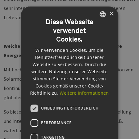
sehr intensiv und entwickeln uns gemeinsam mit unseren
×
Lieferanten kontinuierlich weiter auf diesem Gebiet.
Diese Webseite
verwendet
GERMAN
Cookies.
ENGLISH
Welche tesa-Produkte finden sich in der Erneuerbare
Wir verwenden Cookies, um die
GERMAN
Energien-Branche wieder?
Benutzerfreundlichkeit unserer
Website zu verbessern. Durch die
Mit hochwertigen Klebebandlösungen für die Produktion von
weitere Nutzung unserer Webseite
stimmen Sie der Verwendung von
Solarmodulen und Windkraftanlagen arbeitet tesa
Cookies gemäß unserer Cookie-
kontinuierlich an Innovationen zur Unterstützung der
Richtlinie zu.
Weitere Informationen
globalen Energiewende.
UNBEDINGT ERFORDERLICH
So bietet tesa verschiedene Klebebänder für die Herstellung
und Integration von Solarmodulen an, dazu gehören z.B.
PERFORMANCE
waferbasierte Module aus kristallinem Silizium (c-Si),
TARGETING