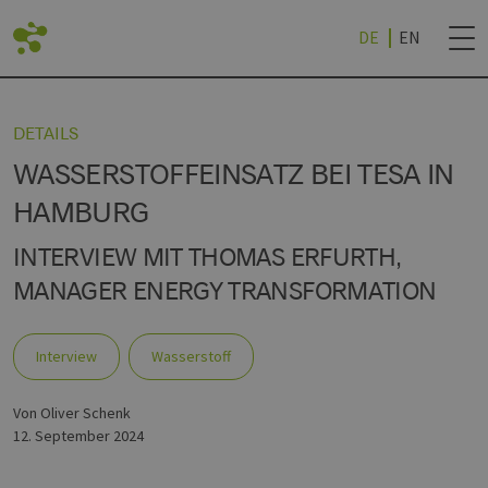
DE
EN
CK
CK
CK
CK
CK
ZURÜCK
DETAILS
WASSERSTOFFEINSATZ BEI TESA IN
RTE
RTEILE
SPROJEKTE
NEWSLETTER BES
HAMBURG
INTERVIEW MIT THOMAS ERFURTH,
MANAGER ENERGY TRANSFORMATION
TE
CHEN
ERSTOFF (BEI EEHH)
UND HOCHSCHULEN
NEWSLETTER ABM
R
Interview
Wasserstoff
CHES REALLABOR
CHE
TECHNOLOGY WORLD
R
FSTRATEGIE (NDWS)
von Oliver Schenk
12. September 2024