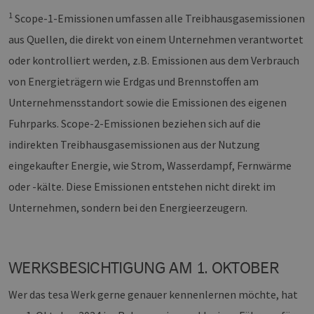
zu erstel
1
Scope-1-Emissionen umfassen alle Treibhausgasemissionen
PHPSESSID
Sitzung
Cookie, 
PHP.net
aus Quellen, die direkt von einem Unternehmen verantwortet
Anwendu
www.h2-
wird, die
hh.de
Sprache b
oder kontrolliert werden, z.B. Emissionen aus dem Verbrauch
eine all
die zum 
von Energieträgern wie Erdgas und Brennstoffen am
Benutzer
verwende
Unternehmensstandort sowie die Emissionen des eigenen
Normaler
sich um e
Fuhrparks. Scope-2-Emissionen beziehen sich auf die
generiert
und Weis
indirekten Treibhausgasemissionen aus der Nutzung
verwende
die Site 
eingekaufter Energie, wie Strom, Wasserdampf, Fernwärme
gutes Bei
die Beib
oder -kälte. Diese Emissionen entstehen nicht direkt im
Anmeldes
Benutzer
Seiten.
Unternehmen, sondern bei den Energieerzeugern.
WERKSBESICHTIGUNG AM 1. OKTOBER
Provider /
Name
Ablaufdatum
Beschreibung
Domäne
Provider
Wer das tesa Werk gerne genauer kennenlernen möchte, hat
Name
/
Ablaufdatum
Beschreibung
vuid
1 Jahr 1
Diese
Vimeo.com