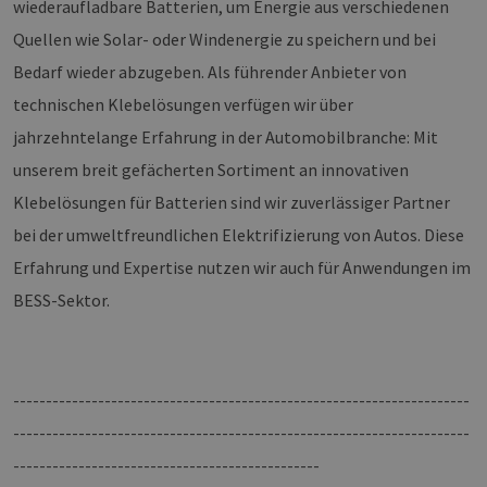
wiederaufladbare Batterien, um Energie aus verschiedenen
Provider /
Name
Ablaufdatum
Beschre
Quellen wie Solar- oder Windenergie zu speichern und bei
Domäne
Bedarf wieder abzugeben. Als führender Anbieter von
CookieScriptConsent
2 Monate 4
Dieses C
CookieScript
Wochen
Cookie-S
www.h2-
verwende
technischen Klebelösungen verfügen wir über
hh.de
Einwilli
für Besu
jahrzehntelange Erfahrung in der Automobilbranche: Mit
speicher
Banner v
unserem breit gefächerten Sortiment an innovativen
Script.c
ordnung
Klebelösungen für Batterien sind wir zuverlässiger Partner
funktion
bei der umweltfreundlichen Elektrifizierung von Autos. Diese
csrf_https-
www.h2-
Sitzung
Dieses C
contao_csrf_token
hh.de
verwende
Erfahrung und Expertise nutzen wir auch für Anwendungen im
auf Quer
Anforder
BESS-Sektor.
verhinde
sicherzus
legitime
Website 
werden.
Google Privacy Policy
__cf_bm
29 Minuten
Dieser C
Cloudflare
----------------------------------------------------------------------
44 Sekunden
verwende
Inc.
Mensche
.vimeo.com
----------------------------------------------------------------------
untersche
die Websi
-----------------------------------------------
um gülti
die Nutz