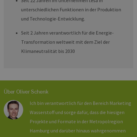
Seit 22 Jahren im Unternehmen tesa in
für die Site-
Analyseberich
unterschiedlichen Funktionen in der Produktion
verwendet.
_ga_8MHNQG4MCN
.h2-
1 Jahr 1
Dieses Cookie
und Technologie-Entwicklung.
hh.de
Monat
wird von Goog
Analytics
verwendet, u
Seit 2 Jahren verantwortlich für die Energie-
den Sitzungsst
beizubehalten
Transformation weltweit mit dem Ziel der
Klimaneutralität bis 2030
Über Oliver Schenk
Ich bin verantwortlich für den Bereich Marketing
Wasserstoff und sorge dafür, dass die hiesigen
Projekte und Formate in der Metropolregion
Hamburg und darüber hinaus wahrgenommen