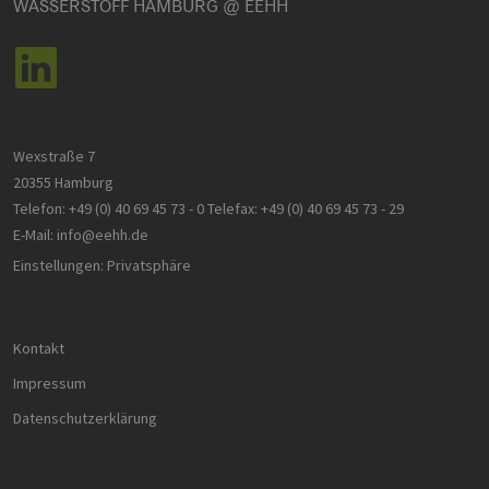
vuid
1 Jahr 1
Diese
WASSERSTOFF HAMBURG @ EEHH
Vimeo.com
Domäne
Monat
Cookies
Inc.
werden vom
.vimeo.com
_ga
1 Jahr 1
Dieser Cookie-
Google
Vimeo-
Monat
Name ist mit
LLC
Videoplayer
Google Univer
.h2-
auf Websites
Analytics
hh.de
verwendet.
verknüpft. Dies
eine wichtige
Aktualisierung
am häufigsten
Wexstraße 7
verwendeten
Analysedienst
20355 Hamburg
von Google.
Dieses Cookie
Telefon:
+49 (0) 40 69 45 73 - 0
Telefax:
+49 (0) 40 69 45 73 - 29
wird verwende
E-Mail:
info@eehh.de
um eindeutige
Benutzer zu
Einstellungen: Privatsphäre
unterscheiden
indem eine
zufällig generi
Nummer als
Client-ID
zugewiesen wi
Kontakt
Es ist in jeder
Seitenanforde
Impressum
auf einer Site
enthalten und
Datenschutzerklärung
wird zur
Berechnung v
Besucher-,
Sitzungs- und
Kampagnenda