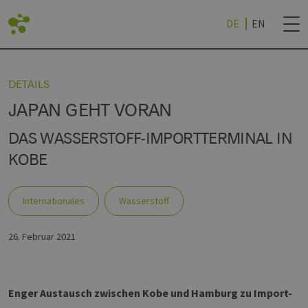
DE
EN
CK
CK
CK
CK
CK
ZURÜCK
DETAILS
JAPAN GEHT VORAN
RTE
RTEILE
SPROJEKTE
NEWSLETTER BES
DAS WASSERSTOFF-IMPORTTERMINAL IN
KOBE
TE
CHEN
ERSTOFF (BEI EEHH)
UND HOCHSCHULEN
NEWSLETTER ABM
R
Internationales
Wasserstoff
CHES REALLABOR
CHE
TECHNOLOGY WORLD
R
26. Februar 2021
FSTRATEGIE (NDWS)
Enger Austausch zwischen Kobe und Hamburg zu Import-