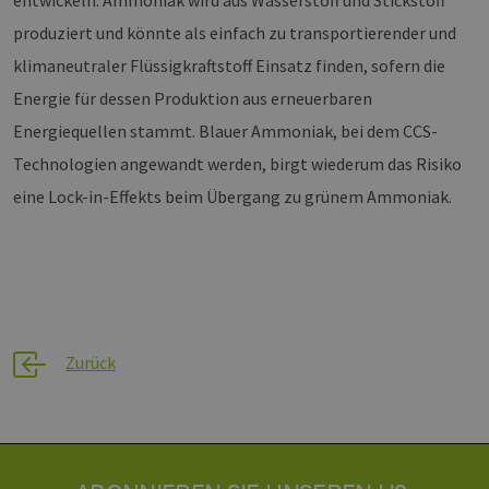
Provider /
produziert und könnte als einfach zu transportierender und
Name
Ablaufdatum
Beschre
Domäne
klimaneutraler Flüssigkraftstoff Einsatz finden, sofern die
CookieScriptConsent
2 Monate 4
Dieses C
CookieScript
Wochen
Cookie-S
www.h2-
Energie für dessen Produktion aus erneuerbaren
verwende
hh.de
Einwilli
Energiequellen stammt. Blauer Ammoniak, bei dem CCS-
für Besu
speicher
Technologien angewandt werden, birgt wiederum das Risiko
Banner v
Script.c
eine Lock-in-Effekts beim Übergang zu grünem Ammoniak.
ordnung
funktion
csrf_https-
www.h2-
Sitzung
Dieses C
contao_csrf_token
hh.de
verwende
auf Quer
Anforder
verhinde
sicherzus
legitime
Website 
Zurück
werden.
Google Privacy Policy
__cf_bm
29 Minuten
Dieser C
Cloudflare
44 Sekunden
verwende
Inc.
Mensche
.vimeo.com
untersche
die Websi
um gülti