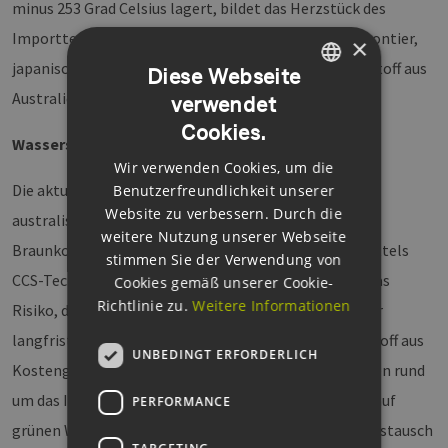
minus 253 Grad Celsius lagert, bildet das Herzstück des
Importterminals. Mit Spezialschiffen wie der Suiso Frontier,
×
japanisch für Wasserstoff, soll hier in Zukunft Wasserstoff aus
Diese Webseite
Australien angeliefert und gelagert werden.
verwendet
GERMAN
Cookies.
ENGLISH
Wasserstoff aus Australien
Wir verwenden Cookies, um die
GERMAN
Die aktuellen Pläne sehen vor, den Wasserstoff im
Benutzerfreundlichkeit unserer
Website zu verbessern. Durch die
australischen Bundesstaat Victoria mit Energie aus
weitere Nutzung unserer Webseite
Braunkohle zu produzieren und entstandenes CO2 mittels
stimmen Sie der Verwendung von
CCS-Technologien einzulagern. Hier besteht jedoch das
Cookies gemäß unserer Cookie-
Richtlinie zu.
Weitere Informationen
Risiko, dass es zu einem Lock-In-Effekt kommt und der
langfristige Wechsel von grauem zu grünem Wasserstoff aus
UNBEDINGT ERFORDERLICH
Kostengründen ausbleibt. Da sich viele der Erfahrungen rund
um das Importterminal für Wasserstoff in Kobe auch auf
PERFORMANCE
grünen Wasserstoff übertragen lassen, ist der enge Austausch