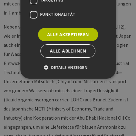
TARGETING
mit den japanischen Partnern für die weiteren Entwicklungen
in Hamburg sehr wertvoll.
FUNKTIONALITÄT
Neben verflüssigten Wasserstoff (liquefied hydrogen, LH2),
ALLE AKZEPTIEREN
wie er im Importterminal in Kobe genutzt wird, nimmt Japan
auch eine Vorreiterrolle bei anderen Transporttechnologien
ALLE ABLEHNEN
für Wasserstoff ein. Gemeinsam mit der japanischen
Entwicklungsorganisation NEDO (New Energy and Industrial
DETAILS ANZEIGEN
Technology Development Organisation) untersuchen die
Unternehmen Mitsubishi, Chiyoda und Mitsui den Transport
von grauem Wasserstoff mittels einer Trägerflüssigkeit
Unbedingt erforderlich
Performance
(liquid organic hydrogen carrier, LOHC) aus Brunei. Zudem ist
Targeting
Funktionalität
das japanische METI (Ministry of Economy, Trade and
Unbedingt erforderliche Cookies ermöglichen
wesentliche Kernfunktionen der Website wie die
Industry) eine Kooperation mit der Abu Dhabi National Oil Co.
Benutzeranmeldung und die Kontoverwaltung.
Ohne die unbedingt erforderlichen Cookies
eingegangen, um eine Lieferkette für blauen Ammoniak zu
kann die Website nicht ordnungsgemäß
verwendet werden.
entwickeln. Ammoniak wird aus Wasserstoff und Stickstoff