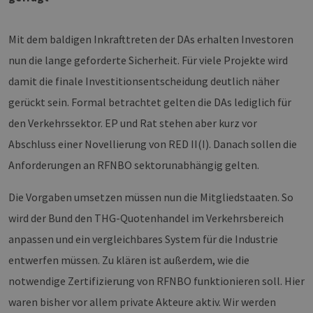
die Nutz
zu erstel
PHPSESSID
Sitzung
Cookie, 
PHP.net
Mit dem baldigen Inkrafttreten der DAs erhalten Investoren
Anwendu
www.h2-
wird, die
hh.de
nun die lange geforderte Sicherheit. Für viele Projekte wird
Sprache b
eine all
damit die finale Investitionsentscheidung deutlich näher
die zum 
Benutzer
gerückt sein. Formal betrachtet gelten die DAs lediglich für
verwende
Normaler
sich um e
den Verkehrssektor. EP und Rat stehen aber kurz vor
generiert
und Weis
Abschluss einer Novellierung von RED II(I). Danach sollen die
verwende
die Site 
Anforderungen an RFNBO sektorunabhängig gelten.
gutes Bei
die Beib
Anmeldes
Die Vorgaben umsetzen müssen nun die Mitgliedstaaten. So
Benutzer
Seiten.
wird der Bund den THG-Quotenhandel im Verkehrsbereich
anpassen und ein vergleichbares System für die Industrie
entwerfen müssen. Zu klären ist außerdem, wie die
notwendige Zertifizierung von RFNBO funktionieren soll. Hier
Provider /
Name
Ablaufdatum
Beschreibung
Domäne
Provider
waren bisher vor allem private Akteure aktiv. Wir werden
Name
/
Ablaufdatum
Beschreibung