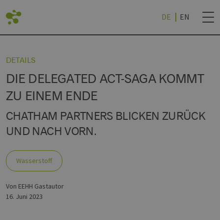
DE
EN
CK
CK
CK
CK
CK
ZURÜCK
DETAILS
DIE DELEGATED ACT-SAGA KOMMT
RTE
RTEILE
SPROJEKTE
NEWSLETTER BES
ZU EINEM ENDE
CHATHAM PARTNERS BLICKEN ZURÜCK
UND NACH VORN.
TE
CHEN
ERSTOFF (BEI EEHH)
UND HOCHSCHULEN
NEWSLETTER ABM
R
Wasserstoff
CHES REALLABOR
CHE
TECHNOLOGY WORLD
R
FSTRATEGIE (NDWS)
von EEHH Gastautor
16. Juni 2023