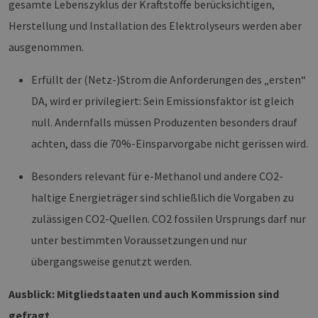
gesamte Lebenszyklus der Kraftstoffe berücksichtigen,
Provider /
Herstellung und Installation des Elektrolyseurs werden aber
Name
Ablaufdatum
Beschre
Domäne
ausgenommen.
CookieScriptConsent
2 Monate 4
Dieses C
CookieScript
Wochen
Cookie-S
www.h2-
verwende
hh.de
Erfüllt der (Netz-)Strom die Anforderungen des „ersten“
Einwilli
für Besu
DA, wird er privilegiert: Sein Emissionsfaktor ist gleich
speicher
Banner v
Script.c
null. Andernfalls müssen Produzenten besonders drauf
ordnung
funktion
achten, dass die 70%-Einsparvorgabe nicht gerissen wird.
csrf_https-
www.h2-
Sitzung
Dieses C
contao_csrf_token
hh.de
verwende
Besonders relevant für e-Methanol und andere CO2-
auf Quer
Anforder
haltige Energieträger sind schließlich die Vorgaben zu
verhinde
sicherzus
zulässigen CO2-Quellen. CO2 fossilen Ursprungs darf nur
legitime
Website 
unter bestimmten Voraussetzungen und nur
werden.
Google Privacy Policy
übergangsweise genutzt werden.
__cf_bm
29 Minuten
Dieser C
Cloudflare
44 Sekunden
verwende
Inc.
Mensche
.vimeo.com
untersche
Ausblick: Mitgliedstaaten und auch Kommission sind
die Websi
um gülti
gefragt