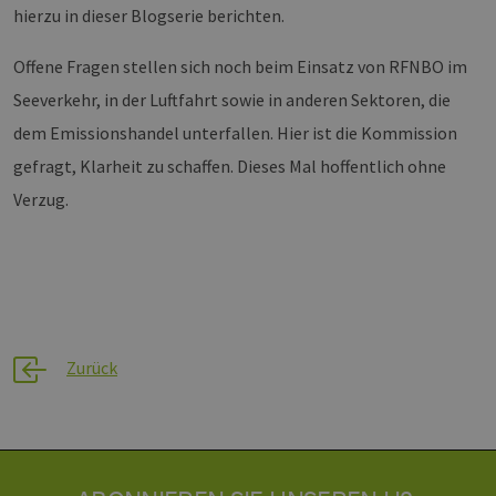
vuid
1 Jahr 1
Diese
Vimeo.com
Domäne
hierzu in dieser Blogserie berichten.
Monat
Cookies
Inc.
werden vom
.vimeo.com
_ga
1 Jahr 1
Dieser Cookie-
Google
Vimeo-
Monat
Name ist mit
LLC
Offene Fragen stellen sich noch beim Einsatz von RFNBO im
Videoplayer
Google Univer
.h2-
auf Websites
Analytics
hh.de
verwendet.
Seeverkehr, in der Luftfahrt sowie in anderen Sektoren, die
verknüpft. Dies
eine wichtige
dem Emissionshandel unterfallen. Hier ist die Kommission
Aktualisierung
am häufigsten
verwendeten
gefragt, Klarheit zu schaffen. Dieses Mal hoffentlich ohne
Analysedienst
von Google.
Verzug.
Dieses Cookie
wird verwende
um eindeutige
Benutzer zu
unterscheiden
indem eine
zufällig generi
Nummer als
Client-ID
zugewiesen wi
Es ist in jeder
Zurück
Seitenanforde
auf einer Site
enthalten und
wird zur
Berechnung v
Besucher-,
Sitzungs- und
Kampagnenda