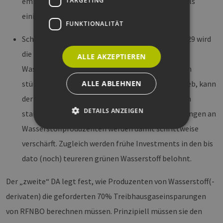
TARGETING
emissionsarm (< 18g CO2eq / MJ), gelten ebenfalls
einige Erleichterungen.
FUNKTIONALITÄT
Schließlich greifen Übergangsregelungen: Bis 2029 wird
die Gleichzeitigkeit von Strom- und
ALLE AKZEPTIEREN
Wasserstoffproduktion monatlich erfasst, danach
ALLE ABLEHNEN
stündlich. Gehen Elektrolyseure vor 2028 in Betrieb, kann
der erneuerbare Strom auch aus Bestandsanlagen
DETAILS ANZEIGEN
stammen – bis einschließlich 2037. Die Anforderungen an
Wasserstoffproduzenten werden damit schrittweise
verschärft. Zugleich werden frühe Investments in den bis
Unbedingt erforderlich
Performance
dato (noch) teureren grünen Wasserstoff belohnt.
Targeting
Funktionalität
Der „zweite“ DA legt fest, wie Produzenten von Wasserstoff(-
Unbedingt erforderliche Cookies ermöglichen
wesentliche Kernfunktionen der Website wie die
derivaten) die geforderten 70% Treibhausgaseinsparungen
Benutzeranmeldung und die Kontoverwaltung.
Ohne die unbedingt erforderlichen Cookies
von RFNBO berechnen müssen. Prinzipiell müssen sie den
kann die Website nicht ordnungsgemäß
verwendet werden.