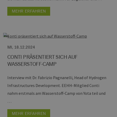
Name
/
Ablaufdatum
Beschreibung
vuid
1 Jahr 1
Diese
Vimeo.com
Domäne
Monat
Cookies
MEHR ERFAHREN
Inc.
werden vom
.vimeo.com
_ga
1 Jahr 1
Dieser Cookie-
Google
Vimeo-
Monat
Name ist mit
LLC
Videoplayer
Google Univer
.h2-
auf Websites
Analytics
hh.de
verwendet.
verknüpft. Dies
eine wichtige
Yota
Aktualisierung
am häufigsten
verwendeten
MI, 18.12.2024
Analysedienst
von Google.
Dieses Cookie
CONTI PRÄSENTIERT SICH AUF
wird verwende
um eindeutige
WASSERSTOFF-CAMP
Benutzer zu
unterscheiden
indem eine
Interview mit Dr. Fabrizio Pagnanelli, Head of Hydrogen
zufällig generi
Nummer als
Client-ID
Infrastructures Development.
EEHH-Mitglied Conti
zugewiesen wi
Es ist in jeder
nahm erstmals am Wasserstoff-Camp von Yota teil und
Seitenanforde
auf einer Site
…
enthalten und
wird zur
Berechnung v
MEHR ERFAHREN
Besucher-,