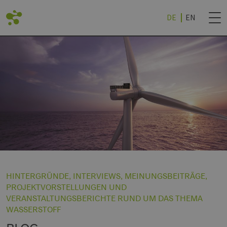
DE
EN
CK
CK
CK
CK
CK
ZURÜCK
RTE
RTEILE
SPROJEKTE
NEWSLETTER BES
TE
CHEN
ERSTOFF (BEI EEHH)
UND HOCHSCHULEN
NEWSLETTER ABM
R
CHES REALLABOR
CHE
TECHNOLOGY WORLD
R
HINTERGRÜNDE, INTERVIEWS, MEINUNGSBEITRÄGE,
FSTRATEGIE (NDWS)
PROJEKTVORSTELLUNGEN UND
VERANSTALTUNGSBERICHTE RUND UM DAS THEMA
WASSERSTOFF