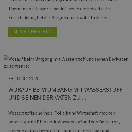
um gülti
die Nutz
Themen und Ressorts beeinflussen die individuelle
zu erstel
Entscheidung bei der Bürgerschaftswahl. In dieser …
PHPSESSID
Sitzung
Cookie, 
PHP.net
Anwendu
www.h2-
wird, die
hh.de
MEHR ERFAHREN
Sprache b
eine all
die zum 
Benutzer
verwende
Normaler
sich um e
generiert
und Weis
verwende
die Site 
gutes Bei
FR, 10.01.2025
die Beib
Anmeldes
WORAUF BEIM UMGANG MIT WASSERSTOFF
Benutzer
Seiten.
UND SEINEN DERIVATEN ZU …
Wasserstoffsicherheit.
Politik und Wirtschaft machen
bereits große Pläne mit Wasserstoff und den Derivaten,
Provider /
Name
Ablaufdatum
Beschreibung
die man daraus herstellen kann. Für Logistiker und …
Domäne
Provider