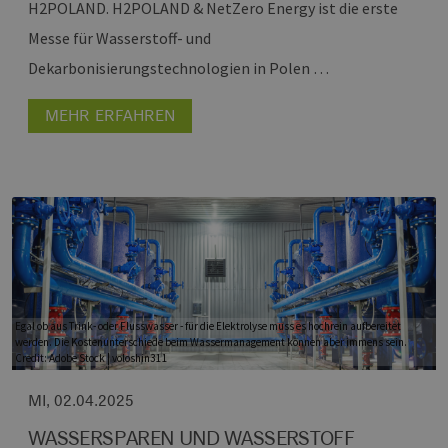
H2POLAND.
H2POLAND & NetZero Energy ist die erste
Messe für Wasserstoff- und
Dekarbonisierungstechnologien in Polen …
MEHR ERFAHREN
Egal ob aus Trink- oder Flusswasser - für die Elektrolyse muss es hochrein aufbereitet
werden. Die Kostenunterschiede beim Wassermanagement können aber immens sein.
Credit: Adobe Stock | voloshin311
MI, 02.04.2025
WASSERSPAREN UND WASSERSTOFF