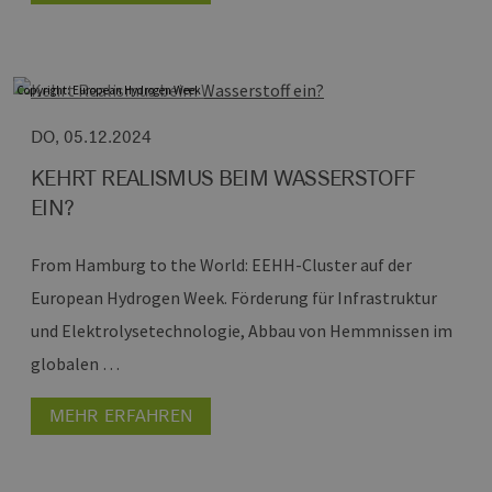
Sitzungs- und
Kampagnenda
für die Site-
Analyseberich
verwendet.
Copyright: European Hydrogen Week
_ga_8MHNQG4MCN
.h2-
1 Jahr 1
Dieses Cookie
hh.de
Monat
wird von Goog
Analytics
DO, 05.12.2024
verwendet, u
den Sitzungsst
beizubehalten
KEHRT REALISMUS BEIM WASSERSTOFF
EIN?
From Hamburg to the World: EEHH-Cluster auf der
European Hydrogen Week.
Förderung für Infrastruktur
und Elektrolysetechnologie, Abbau von Hemmnissen im
globalen …
MEHR ERFAHREN