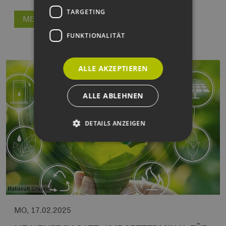
TARGETING
MEHR ERFAHREN
FUNKTIONALITÄT
ALLE AKZEPTIEREN
ALLE ABLEHNEN
DETAILS ANZEIGEN
Unbedingt erforderlich
Performance
Targeting
Funktionalität
Mabanaft Gruppe
Unbedingt erforderliche Cookies ermöglichen
wesentliche Kernfunktionen der Website wie die
MO, 17.02.2025
Benutzeranmeldung und die Kontoverwaltung.
Ohne die unbedingt erforderlichen Cookies