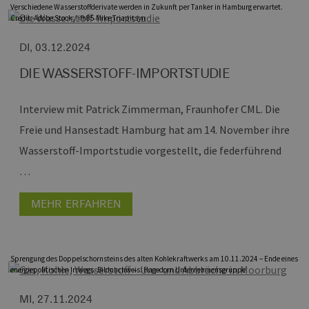
Verschiedene Wasserstoffderivate werden in Zukunft per Tanker in Hamburg erwartet.
Credit: Adobe Stock / ifh85 Mike Triapitsyn
DI, 03.12.2024
DIE WASSERSTOFF-IMPORTSTUDIE
Interview mit Patrick Zimmerman, Fraunhofer CML.
Die
Freie und Hansestadt Hamburg hat am 14. November ihre
Wasserstoff-Importstudie vorgestellt, die federführend
…
MEHR ERFAHREN
Sprengung des Doppelschornsteins des alten Kohlekraftwerks am 10.11.2024 – Ende eines
energiepolitischen Irrwegs. Bildnachweis: Hagedorn Unternehmensgruppe
MI, 27.11.2024