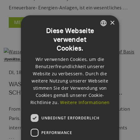
Erneuerbare- Energien-Anlagen, ist ein wesentliches …
×
MEHR ERFAHREN
Diese Webseite
verwendet
GERMAN
Cookies.
ENGLISH
Wir verwenden Cookies, um die
Hyvolution Paris
GERMAN
Benutzerfreundlichkeit unserer
DI, 18.02.2025
Website zu verbessern. Durch die
weitere Nutzung unserer Webseite
WASSERSTOFF IN FRANKREICH:
stimmen Sie der Verwendung von
SCHLEPPENDER HOCHLAUF AUF BASIS …
Cookies gemäß unserer Cookie-
Richtlinie zu.
Weitere Informationen
From Hamburg to the World: EEHH-Reise zur Hyvolution
Paris.
Die Hyvolution Paris ist eine führende
UNBEDINGT ERFORDERLICH
internationale Wasserstoffmesse, die von der GL events
PERFORMANCE
…